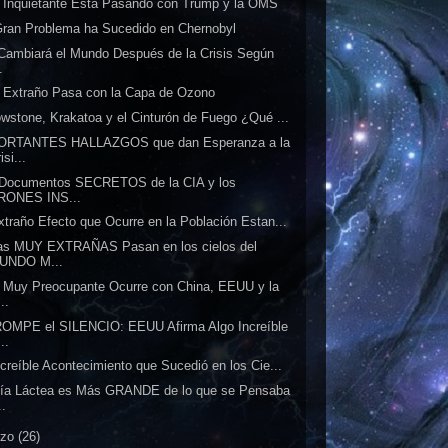
 Inquietante Está Pasando con Trump y la OMS
ran Problema ha Sucedido en Chernobyl
Cambiará el Mundo Después de la Crisis Según
.
 Extraño Pasa con la Capa de Ozono
owstone, Krakatoa y el Cinturón de Fuego ¿Qué ...
ORTANTES HALLAZGOS que dan Esperanza a la
isi...
 Documentos SECRETOS de la CIA y los
RONES INS...
xtraño Efecto que Ocurre en la Población Estan...
as MUY EXTRAÑAS Pasan en los cielos del
UNDO M...
 Muy Preocupante Ocurre con China, EEUU y la
..
OMPE el SILENCIO: EEUU Afirma Algo Increíble
..
ncreíble Acontecimiento que Sucedió en los Cie...
ía Láctea es Más GRANDE de lo que se Pensaba
..
rzo
(26)