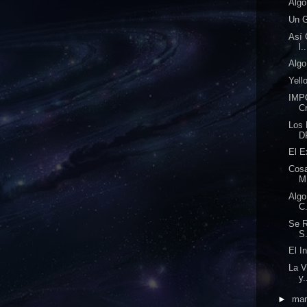
Algo
Un G
Así 
l..
Algo
Yell
IMP
Cr
Los
D
El E
Cos
M
Algo
C.
Se R
S.
El I
La V
y.
►
ma