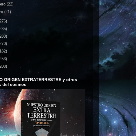
rero
(22)
ro
(21)
276)
285)
280)
270)
182)
253)
208)
O ORIGEN EXTRATERRESTRE y otros
s del cosmos