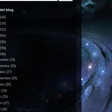
del blog
126)
210)
213)
204)
220)
239)
296)
iembre
(24)
iembre
(25)
ubre
(27)
tiembre
(25)
sto
(24)
o
(24)
io
(25)
yo
(27)
l
(26)