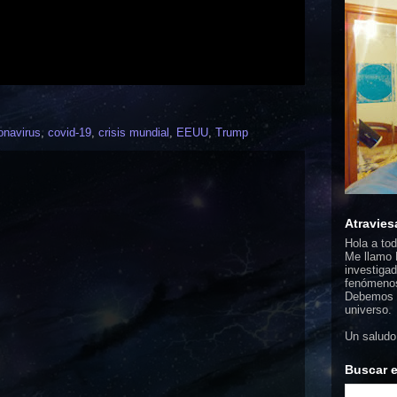
onavirus
,
covid-19
,
crisis mundial
,
EEUU
,
Trump
Atravies
Hola a to
Me llamo F
investigad
fenómenos
Debemos d
universo.
Un saludo
Buscar e