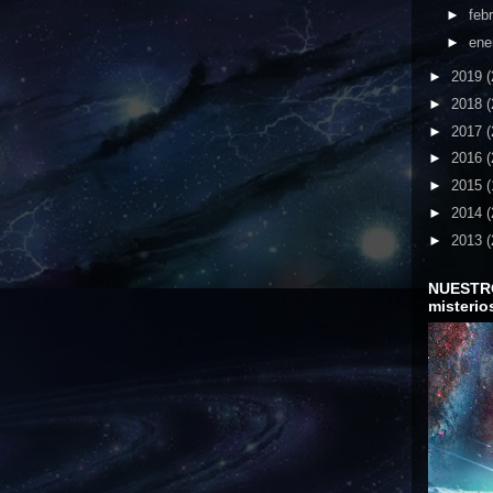
►
feb
►
ene
►
2019
(
►
2018
(
►
2017
(
►
2016
(
►
2015
(
►
2014
(
►
2013
(
NUESTR
misterio