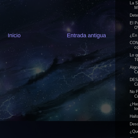
La S
M
Dete
El 
O
Inicio
Entrada antigua
¿En 
CON
co
Lo q
T
Algo
Cr
DES
Ci
No P
Cr
¿Has
lo
Hall
Desc
¿Qué