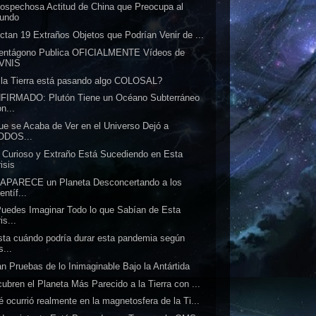
ospechosa Actitud de China que Preocupa al
undo
ctan 19 Extraños Objetos que Podrían Venir de ...
Pentágono Publica OFICIALMENTE Vídeos de
VNIS
la Tierra está pasando algo COLOSAL?
FIRMADO: Plutón Tiene un Océano Subterráneo
n...
ue se Acaba de Ver en el Universo Dejó a
ODOS...
 Curioso y Extraño Está Sucediendo en Esta
isis
APARECE un Planeta Desconcertando a los
entíf...
uedes Imaginar Todo lo que Sabían de Esta
is...
ta cuándo podría durar esta pandemia según
s...
an Pruebas de lo Inimaginable Bajo la Antártida
ubren el Planeta Más Parecido a la Tierra con ...
 ocurrió realmente en la magnetosfera de la Ti...