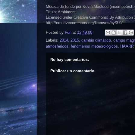
Música de fondo por Kevin Macleod (incompetech
Título: Ambiment
Licensed under Creative Commons: By Attribution 
http://creativecommons.org/licenses/by/3.0/
Posted by
Fon
at
12:49:00
Labels:
2014
,
2015
,
cambio climático
,
campo magn
atmosféricos
,
fenómenos meteorológicos
,
HAARP
No hay comentarios:
Publicar un comentario