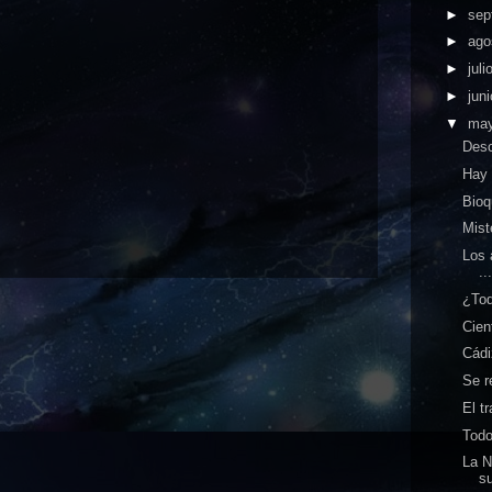
►
sep
►
ago
►
juli
►
jun
▼
ma
Desc
Hay 
Bioq
Mist
Los 
..
¿Tod
Cien
Cádi
Se r
El t
Todo
La N
su