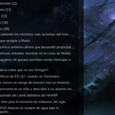
tiembre
(11)
sto
(13)
o
(13)
io
(18)
yo
(28)
ubriendo los misterios más recientes del trian...
que emigrar a Marte...
uímico anónimo afirma que desarrolló productos...
eriosas entradas secretas en la costa de Malibú
agujeros de gusano permiten enviar mensajes a
.
avía crees que no nos fumigan?
tíficos de EE.UU. crearán un Terminator
z estuvo en riesgo de tsunami tras un terremot...
eencarna en un niño y descubre a su asesino en...
rasfondo del cierre definitivo del HAARP
 listo para la tormenta de meteoros del siglo
ASA detecta un océano de agua bajo la
perfic...