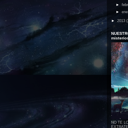
►
feb
►
ene
►
2013
(
NUESTR
misterio
NO TE LO
EXTRATER