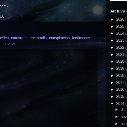
.com)
Archivo 
3.0
►
2026
(
►
2025
(
►
2024
(
ético
,
catastrofe
,
chemtrails
,
conspiración
,
fenómenos
►
2023
(
,
misterios
►
2022
(
►
2021
(
►
2020
(
►
2019
(
►
2018
(
►
2017
(
►
2016
(
►
2015
(
▼
2014
(
►
dic
►
nov
►
oct