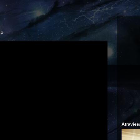
RP
Atravies