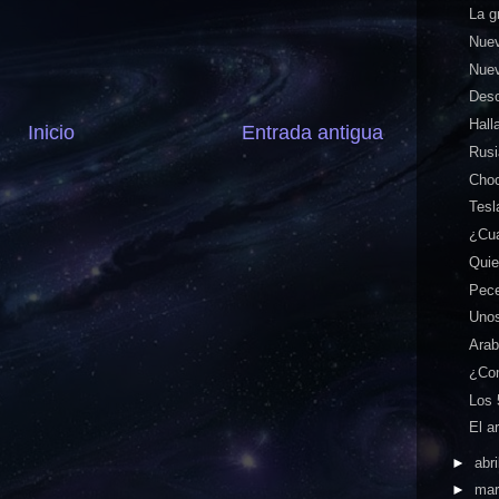
La g
Nuev
Nuev
Desc
Hall
Inicio
Entrada antigua
Rusi
Choc
Tesl
¿Cua
Quie
Pece
Unos
Arab
¿Com
Los 
El a
►
abri
►
ma