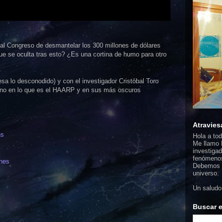
 al Congreso de desmantelar los 300 millones de dólares
 se oculta tras esto? ¿Es una cortina de humo para otro
sa lo desconodido) y con el investigador Cristóbal Toro
lleno en lo que es el HAARP y en sus más oscuros
Atravies
ns
Hola a to
Me llamo F
investigad
fenómenos
nes
Debemos d
universo.
Un saludo
Buscar e