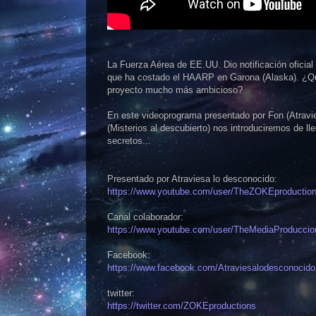
La Fuerza Aérea de EE.UU. Dio notificación oficial
que ha costado el HAARP en Garona (Alaska). ¿Que
proyecto mucho más ambicioso?
En este videoprograma presentado por Fon (Atravie
(Misterios al descubierto) nos introduciremos de 
secretos...
Presentado por Atraviesa lo desconocido:
https://www.youtube.com/user/TheZOKEproductio
Canal colaborador:
https://www.youtube.com/user/TheMediaProduccio
Facebook:
https://www.facebook.com/Atraviesalodesconocido
twitter:
https://twitter.com/ZOKEproductions