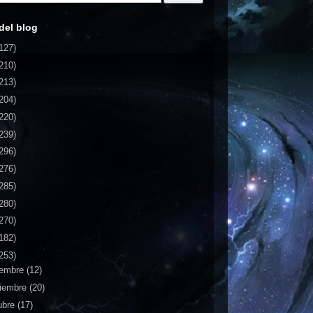
del blog
127)
210)
213)
204)
220)
239)
296)
276)
285)
280)
270)
182)
253)
iembre
(12)
iembre
(20)
ubre
(17)