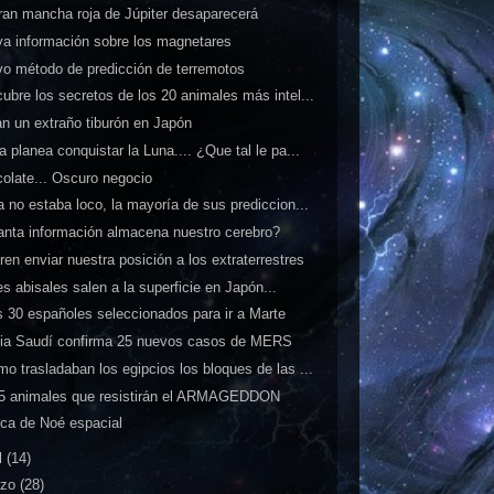
ran mancha roja de Júpiter desaparecerá
a información sobre los magnetares
o método de predicción de terremotos
ubre los secretos de los 20 animales más intel...
an un extraño tiburón en Japón
a planea conquistar la Luna.... ¿Que tal le pa...
olate... Oscuro negocio
a no estaba loco, la mayoría de sus prediccion...
nta información almacena nuestro cerebro?
ren enviar nuestra posición a los extraterrestres
s abisales salen a la superficie en Japón...
 30 españoles seleccionados para ir a Marte
ia Saudí confirma 25 nuevos casos de MERS
o trasladaban los egipcios los bloques de las ...
5 animales que resistirán el ARMAGEDDON
rca de Noé espacial
l
(14)
rzo
(28)