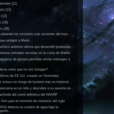
tiembre
(11)
sto
(13)
o
(13)
io
(18)
yo
(28)
ubriendo los misterios más recientes del trian...
que emigrar a Marte...
uímico anónimo afirma que desarrolló productos...
eriosas entradas secretas en la costa de Malibú
agujeros de gusano permiten enviar mensajes a
.
avía crees que no nos fumigan?
tíficos de EE.UU. crearán un Terminator
z estuvo en riesgo de tsunami tras un terremot...
eencarna en un niño y descubre a su asesino en...
rasfondo del cierre definitivo del HAARP
 listo para la tormenta de meteoros del siglo
ASA detecta un océano de agua bajo la
perfic...