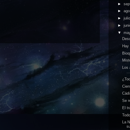
►
sep
►
ago
►
juli
►
jun
▼
ma
Desc
Hay 
Bioq
Mist
Los 
..
¿Tod
Cien
Cádi
Se r
El t
Todo
La N
su