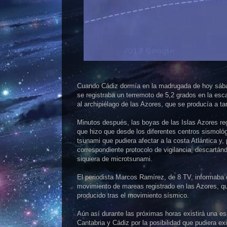
Cuando Cádiz dormía en la madrugada de hoy sába
se registraba un terremoto de 5,2 grados en la esc
al archipiélago de las Azores, que se producía a ta
Minutos después, las boyas de las Islas Azores re
que hizo que desde los diferentes centros sismológ
tsunami que pudiera afectar a la costa Atlántica y, po
correspondiente protocolo de vigilancia, descartán
siquiera de microtsunami.
El periodista Marcos Ramírez, de 8 TV, informaba 
movimiento de mareas registrado en las Azores, qu
producido tras el movimiento sísmico.
Aún así durante las próximas horas existirá una esp
Cantabria y Cádiz por la posibilidad que pudiera exi