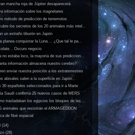
ran mancha roja de Júpiter desaparecerá
a información sobre los magnetares
o método de predicción de terremotos
ubre los secretos de los 20 animales más intel...
an un extraño tiburón en Japón
a planea conquistar la Luna.... ¿Que tal le pa...
olate... Oscuro negocio
a no estaba loco, la mayoría de sus prediccion...
nta información almacena nuestro cerebro?
ren enviar nuestra posición a los extraterrestres
s abisales salen a la superficie en Japón...
 30 españoles seleccionados para ir a Marte
ia Saudí confirma 25 nuevos casos de MERS
o trasladaban los egipcios los bloques de las ...
5 animales que resistirán el ARMAGEDDON
rca de Noé espacial
l
(14)
rzo
(28)