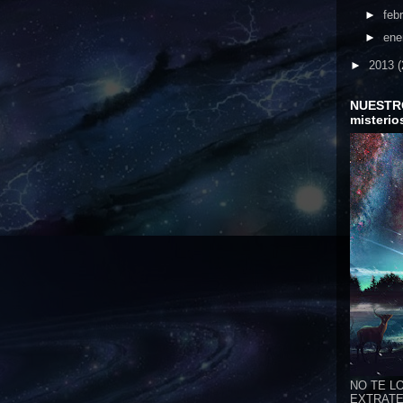
►
feb
►
ene
►
2013
(
NUESTR
misterio
NO TE LO
EXTRATER