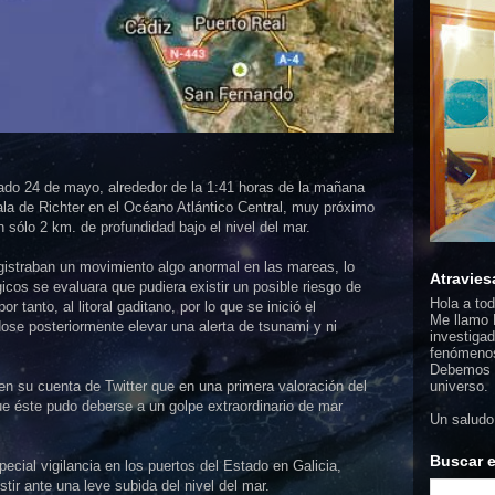
do 24 de mayo, alrededor de la 1:41 horas de la mañana
ala de Richter en el Océano Atlántico Central, muy próximo
n sólo 2 km. de profundidad bajo el nivel del mar.
gistraban un movimiento algo anormal en las mareas, lo
Atravies
icos se evaluara que pudiera existir un posible riesgo de
Hola a to
r tanto, al litoral gaditano, por lo que se inició el
Me llamo F
dose posteriormente elevar una alerta de tsunami y ni
investigad
fenómenos
Debemos d
en su cuenta de Twitter que en una primera valoración del
universo.
e éste pudo deberse a un golpe extraordinario de mar
Un saludo
Buscar e
ecial vigilancia en los puertos del Estado en Galicia,
stir ante una leve subida del nivel del mar.