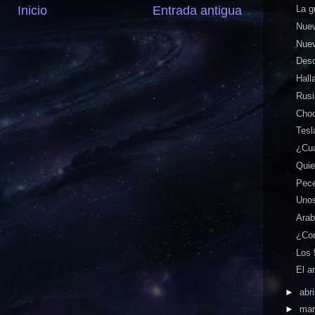
Inicio
Entrada antigua
La g
Nuev
Nuev
Desc
Hall
Rusi
Choc
Tesl
¿Cua
Quie
Pece
Unos
Arab
¿Com
Los 
El a
►
abri
►
ma