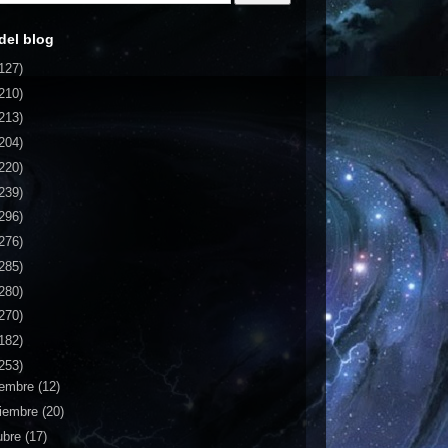
del blog
127)
210)
213)
204)
220)
239)
296)
276)
285)
280)
270)
182)
253)
iembre
(12)
iembre
(20)
ubre
(17)