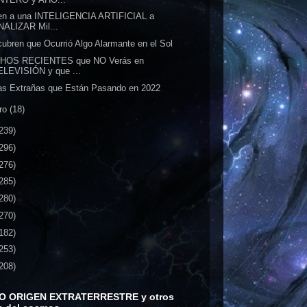
en a una INTELIGENCIA ARTIFICIAL a
NALIZAR Mil...
ubren que Ocurrió Algo Alarmante en el Sol
HOS RECIENTES que NO Verás en
ELEVISIÓN y que ...
s Extrañas que Están Pasando en 2022
ro
(18)
239)
296)
276)
285)
280)
270)
182)
253)
208)
O ORIGEN EXTRATERRESTRE y otros