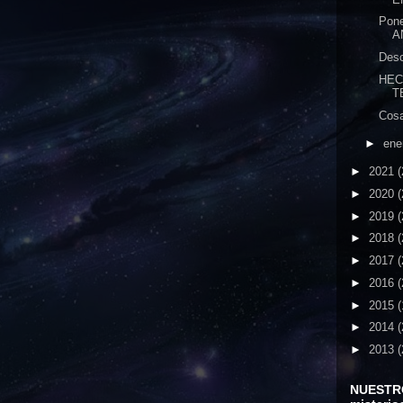
Pon
A
Desc
HEC
T
Cosa
►
ene
►
2021
(
►
2020
(
►
2019
(
►
2018
(
►
2017
(
►
2016
(
►
2015
(
►
2014
(
►
2013
(
NUESTR