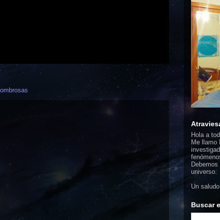
asombrosas
Atravies
Hola a to
Me llamo F
investigad
fenómenos
Debemos d
universo.
Un saludo
Buscar e