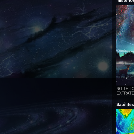
misterio
NO TE LO
EXTRATER
Satélite