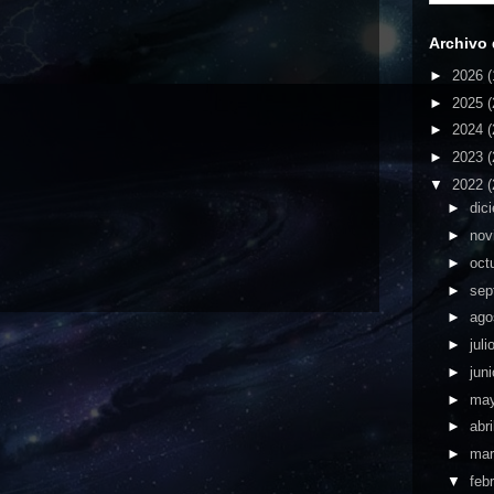
Archivo 
►
2026
(
►
2025
(
►
2024
(
►
2023
(
▼
2022
(
►
dic
►
nov
►
oct
►
sep
►
ago
►
juli
►
jun
►
ma
►
abri
►
ma
▼
feb