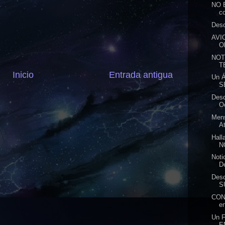
NO 
c
Desc
AVI
Ob
NOT
T
Inicio
Entrada antigua
Un Á
S
Desc
O
Mens
At
Hall
N
Noti
D
Desc
S
CON
e
Un 
E