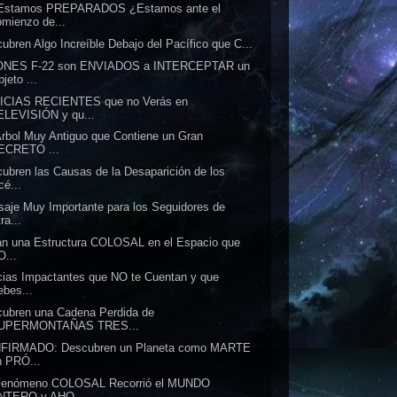
Estamos PREPARADOS ¿Estamos ante el
omienzo de...
ubren Algo Increíble Debajo del Pacífico que C...
ONES F-22 son ENVIADOS a INTERCEPTAR un
jeto ...
ICIAS RECIENTES que no Verás en
ELEVISIÓN y qu...
rbol Muy Antiguo que Contiene un Gran
ECRETO ...
ubren las Causas de la Desaparición de los
cé...
aje Muy Importante para los Seguidores de
ra...
an una Estructura COLOSAL en el Espacio que
O...
cias Impactantes que NO te Cuentan y que
ebes...
ubren una Cadena Perdida de
UPERMONTAÑAS TRES...
FIRMADO: Descubren un Planeta como MARTE
n PRÓ...
Fenómeno COLOSAL Recorrió el MUNDO
NTERO y AHO...