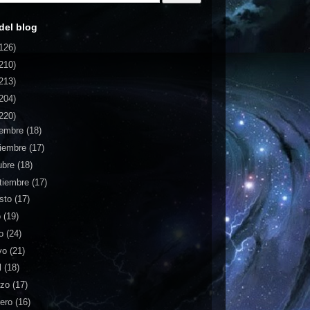
del blog
126)
210)
213)
204)
220)
iembre
(18)
iembre
(17)
ubre
(18)
tiembre
(17)
sto
(17)
o
(19)
io
(24)
yo
(21)
l
(18)
rzo
(17)
rero
(16)