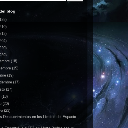
del blog
128)
210)
213)
204)
220)
239)
iembre
(18)
iembre
(15)
ubre
(19)
tiembre
(17)
sto
(17)
o
(18)
io
(20)
yo
(23)
s Descubrimientos en los Límites del Espacio
..