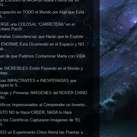
ue Encontró la NASA en Marte Podría ser un
IG...
cupación en TODO el Mundo por Algo que Está
A...
RGE una COLOSAL “CARRETERA” en el
céano Pacífi...
trañas Coincidencias que Harán que te Explote ...
 ENORME Está Ocurriendo en el Espacio y NO
ab...
tan de que Pudimos Contaminar Marte con VIDA
..
as INCREÍBLES Están Pasando en el Mundo y
ebes...
icias IMPACTANTES e INESPERADAS que
eguro te S...
rrizaje y Primeras IMÁGENES del ROVER CHINO
HU...
tíficos Impresionados al Comprender un Invento...
ESTO NO te Hace CREER, NADA lo Hará
 los Científicos Capturaron Imágenes de “EL
R...
023 un Experimento Chino Abrirá las Puertas a ...