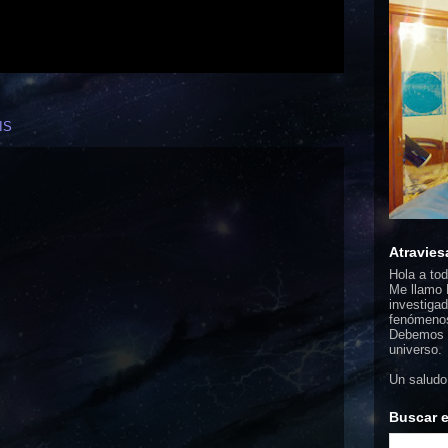
IS
Atravies
Hola a to
Me llamo F
investigad
fenómenos
Debemos d
universo.
Un saludo
Buscar e