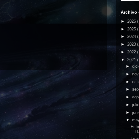
Archivo 
►
2026
(
►
2025
(
►
2024
(
►
2023
(
►
2022
(
▼
2021
(
►
dic
►
nov
►
oct
►
sep
►
ago
►
juli
►
jun
▼
ma
Esto
H.