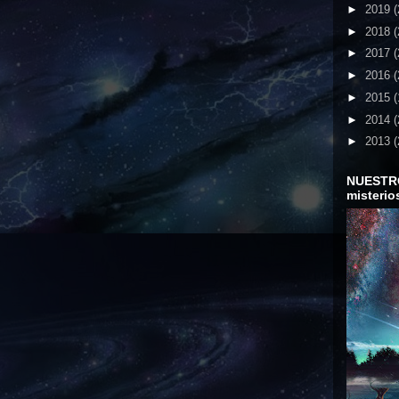
►
2019
(
►
2018
(
►
2017
(
►
2016
(
►
2015
(
►
2014
(
►
2013
(
NUESTR
misterio