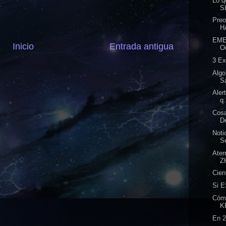
Lo q
S
Preo
H
EME
Inicio
Entrada antigua
O
3 Ex
Algo
S
Aler
q.
Cos
D
Not
S
Ate
Z
Cien
Si 
Cómo
K
En 2