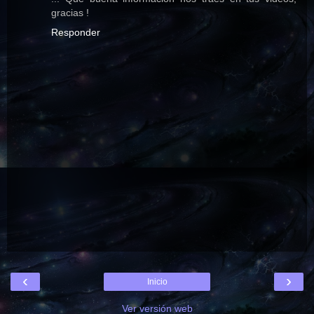
gracias !
Responder
‹
›
Inicio
Ver versión web