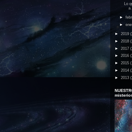
Lo q
a.
►
feb
►
ene
►
2019
(
►
2018
(
►
2017
(
►
2016
(
►
2015
(
►
2014
(
►
2013
(
NUESTR
misterio