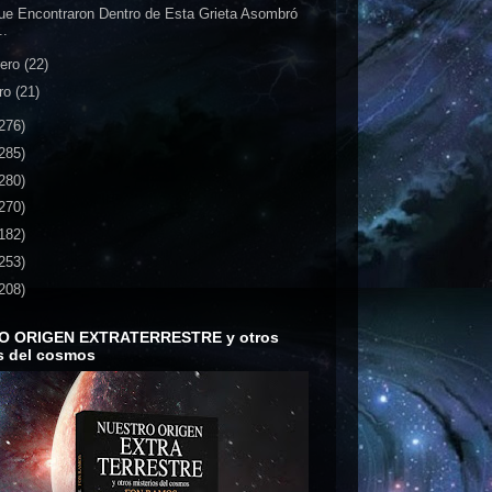
ue Encontraron Dentro de Esta Grieta Asombró
..
rero
(22)
ro
(21)
276)
285)
280)
270)
182)
253)
208)
O ORIGEN EXTRATERRESTRE y otros
s del cosmos