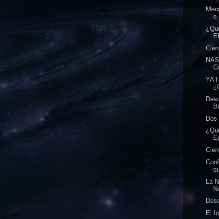
Mens
e.
¿Qué
E
Cien
NASA
Co
YA 
¿
Desc
Bu
Dos 
¿Qu
E
Cien
Conf
qu
La N
No
Desc
El I