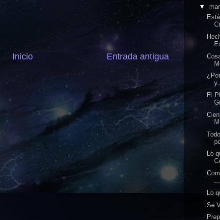
▼
ma
Est
Cr
Hec
E
Inicio
Entrada antigua
Cos
M
¿Por
y.
El P
Gr
Cien
M
Todo
po
Lo 
C
Comu
..
Lo q
Se 
Prep