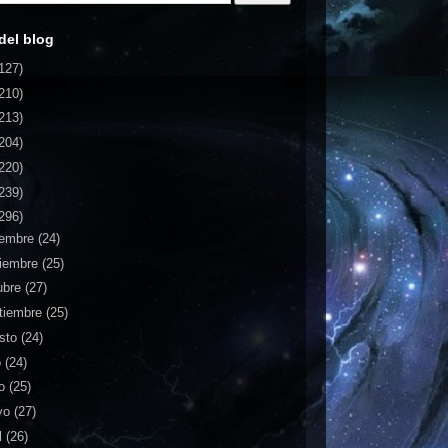
del blog
127)
210)
213)
204)
220)
239)
296)
iembre
(24)
iembre
(25)
ubre
(27)
tiembre
(25)
sto
(24)
o
(24)
io
(25)
yo
(27)
l
(26)