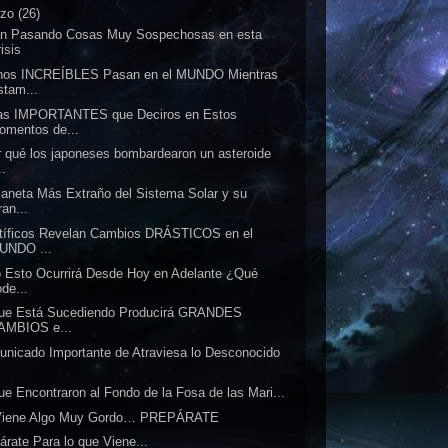
rzo
(26)
án Pasando Cosas Muy Sospechosas en esta
isis
hos INCREÍBLES Pasan en el MUNDO Mientras
stam...
as IMPORTANTES que Deciros en Estos
omentos de...
 qué los japoneses bombardearon un asteroide
..
laneta Más Extraño del Sistema Solar y su
an...
tíficos Revelan Cambios DRÁSTICOS en el
UNDO ...
 Esto Ocurrirá Desde Hoy en Adelante ¿Qué
de...
que Está Sucediendo Producirá GRANDES
AMBIOS e...
nicado Importante de Atraviesa lo Desconocido
.
ue Encontraron al Fondo de la Fosa de las Mari...
Viene Algo Muy Gordo… PREPÁRATE
árate Para lo que Viene...