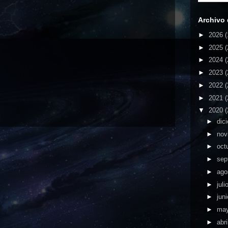
Archivo 
►
2026
(
►
2025
(
►
2024
(
►
2023
(
►
2022
(
►
2021
(
▼
2020
(
►
dic
►
nov
►
oct
►
sep
►
ago
►
juli
►
jun
►
ma
►
abri