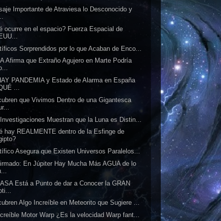
aje Importante de Atraviesa lo Desconocido y
..
 ocurre en el espacio? Fuerza Espacial de
EUU...
tíficos Sorprendidos por lo que Acaban de Enco...
 Afirma que Extraño Agujero en Marte Podría
...
HAY PANDEMIA y Estado de Alarma en España
QUÉ ...
ubren que Vivimos Dentro de una Gigantesca
r...
Investigaciones Muestran que la Luna es Distin...
é hay REALMENTE dentro de la Esfinge de
gipto?
tífico Asegura que Existen Universos Paralelos...
irmado: En Júpiter Hay Mucha Más AGUA de lo
...
ASA Está a Punto de dar a Conocer la GRAN
ti...
ubren Algo Increíble en Meteorito que Sugiere ...
ncreíble Motor Warp ¿Es la velocidad Warp fant...