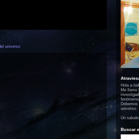
del universo
Atravies
Hola a to
Me llamo F
investigad
fenómenos
Debemos d
universo.
Un saludo
Buscar e