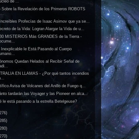
cleo de ...
 Sobre la Revelación de los Primeros ROBOTS
...
Increíbles Profecías de Isaac Asimov que ya se...
ecreto de la Vida: Logran Alargar la Vida de u...
 30 MISTERIOS Más GRANDES de la Tierra -
ocume...
 Inexplicable le Está Pasando al Cuerpo
umano...
ónomos Quedan Helados al Recibir Señal de
di...
TRALIA EN LLAMAS - ¿Por qué tantos incendios
...
tífico Avisa de Volcanes del Anillo de Fuego q...
nto tardarán las Voyager y las Pioneer en alca...
 le está pasando a la estrella Betelgeuse?
276)
285)
280)
270)