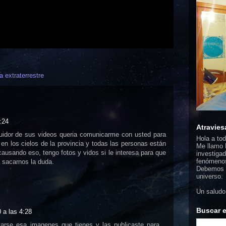
a extraterrestre
:24
Atravies
guidor de sus videos queria comunicarme con usted para
Hola a to
 en los cielos de la provincia y todas las personas están
Me llamo F
ausando eso, tengo fotos y vidos si le interesa para que
investigad
fenómenos
 sacarnos la duda.
Debemos d
universo.
Un saludo
Buscar e
 a las 4:28
arse esa imagenes que tienes y las publicaste para