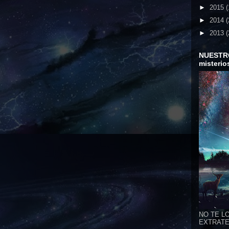
►
2015
(
►
2014
(
►
2013
(
NUESTR
misterio
NO TE LO
EXTRATER