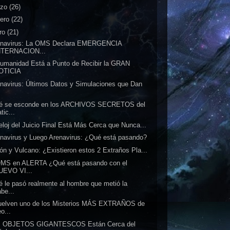
rzo
(26)
rero
(22)
ro
(21)
onavirus: La OMS Declara EMERGENCIA
NTERNACION...
umanidad Está a Punto de Recibir la GRAN
OTICIA
navirus: Últimos Datos y Simulaciones que Dan
.
é se esconde en los ARCHIVOS SECRETOS del
tic...
eloj del Juicio Final Está Más Cerca que Nunca...
navirus y Luego Arenavirus: ¿Qué está pasando?
ón y Vulcano: ¿Existieron estos 2 Extraños Pla...
OMS en ALERTA ¿Qué está pasando con el
UEVO VI...
 le pasó realmente al hombre que metió la
be...
uelven uno de los Misterios MÁS EXTRAÑOS de
o...
 OBJETOS GIGANTESCOS Están Cerca del