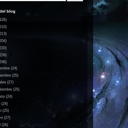
del blog
126)
210)
213)
204)
220)
239)
296)
iembre
(24)
iembre
(25)
ubre
(27)
tiembre
(25)
sto
(24)
o
(24)
io
(25)
yo
(27)
l
(26)