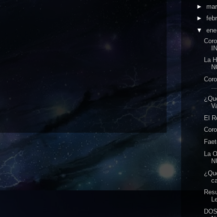
►
ma
►
feb
▼
ene
Cor
I
La H
N
Coro
..
¿Qu
Va
El R
Coro
Faet
La 
N
¿Qué
ca
Res
Le
DOS