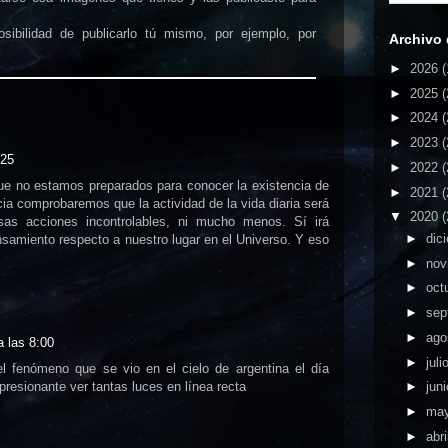
sibilidad de publicarlo tú mismo, por ejemplo, por
Archivo 
►
2026
(
►
2025
(
►
2024
(
►
2023
(
:25
►
2022
(
ue no estamos preparados para conocer la existencia de
►
2021
(
icia comprobaremos que la actividad de la vida diaria será
▼
2020
(
sas acciones incontrolables, ni mucho menos. Sí irá
►
dic
amiento respecto a nuestro lugar en el Universo. Y eso
►
nov
►
oct
►
sep
►
ago
a las 8:00
►
juli
el fenómeno que se vio en el cielo de argentina el día
presionante ver tantas luces en línea recta
►
jun
►
ma
►
abri