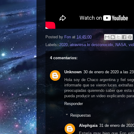
Posted by
Fon
at
14:45:00
Labels:
2020
,
atraviesa lo desconocido
,
NASA
,
vid
4 comentarios:
Unknown
30 de enero de 2020 a las 23
Hola soy de Chaco argentina y fiel se
informarle que se vieron luces extrañas
preocupadas quierendo saber que esta c
pueda producir un video explicando para
Responder
Respuestas
Alephgaia
31 de enero de 2020
Estaría muy bien que Fon edit