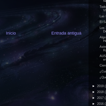
Nú
Todo
VI
Las 
El S
Los
D
Inicio
Entrada antigua
Algo
H
Astr
Ra
AUS
en
Cien
¿Cuá
¿Qué
►
2019
(
►
2018
(
►
2017
(
►
2016
(