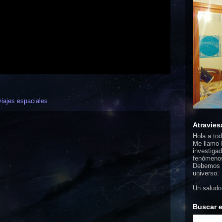
viajes espaciales
Atravies
Hola a to
Me llamo F
investigad
fenómenos
Debemos d
universo.
Un saludo
Buscar e