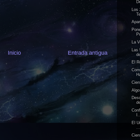
D
Los 
Te
Apar
Pone
Pr
La V
Las 
Inicio
Entrada antigua
de
El R
Comb
H
Cien
Algo
Desc
de
Conf
I.
El U
..
Cien