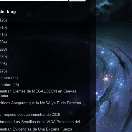
del blog
126)
210)
213)
204)
220)
239)
296)
276)
iembre
(22)
iembre
(23)
uentran Dientes de MEGALODON en Cuevas
terior...
tíficos Aseguran que la NASA ya Pudo Detectar
.
5 mejores descubrimientos de 2019
irmado: Las Semillas de la VIDA Provienen del ...
entran Evidencias de Una Extraña Fuerza