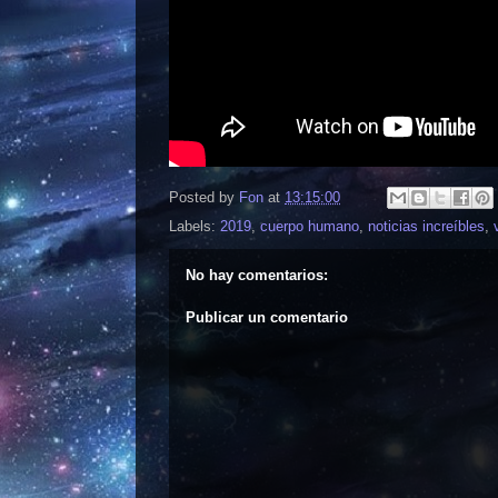
Posted by
Fon
at
13:15:00
Labels:
2019
,
cuerpo humano
,
noticias increíbles
,
No hay comentarios:
Publicar un comentario