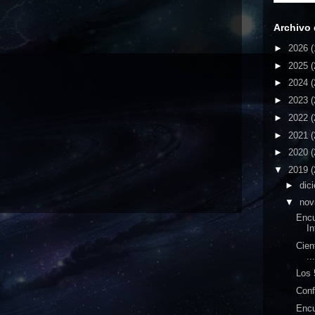
Archivo 
►
2026
(
►
2025
(
►
2024
(
►
2023
(
►
2022
(
►
2021
(
►
2020
(
▼
2019
(
►
dic
▼
nov
Enc
In
Cien
..
Los 
Conf
Encu