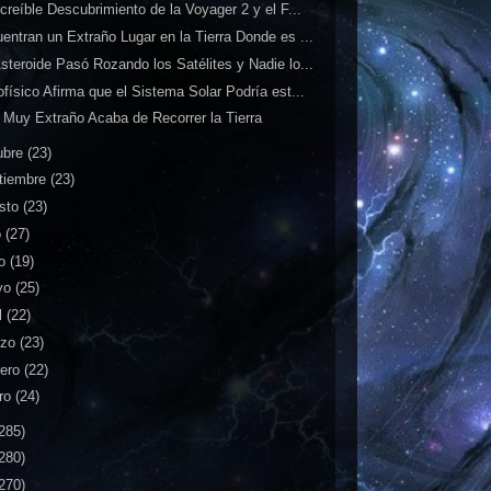
ncreíble Descubrimiento de la Voyager 2 y el F...
entran un Extraño Lugar en la Tierra Donde es ...
steroide Pasó Rozando los Satélites y Nadie lo...
ofísico Afirma que el Sistema Solar Podría est...
 Muy Extraño Acaba de Recorrer la Tierra
ubre
(23)
tiembre
(23)
sto
(23)
o
(27)
io
(19)
yo
(25)
l
(22)
rzo
(23)
rero
(22)
ro
(24)
285)
280)
270)