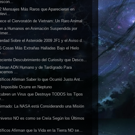
escon...
2 Mensajes Más Raros que Aparecieron en
levi...
ece el Ciervoratón de Vietnam: Un Raro Animal ...
n a Humanos en Animación Suspendida por
imer...
erdad Sobre el Asteroide 2009 JF1 y el Aviso d...
5 Cosas Más Extrañas Halladas Bajo el Hielo
...
eciente Descubrimiento del Curiosity que Desco...
inan ADN Humano y de Tardígrado Para
acernos ...
tíficos Afirman Saber lo que Ocurrió Justo Ant...
 Imposible Ocurre en Neptuno
ubren un Virus que Destruye TODOS los Tipos
...
irmado: La NASA está Considerando una Misión
..
niverso NO es como se Creía Según los Últimos
.
tíficos Afirman que la Vida en la Tierra NO se...