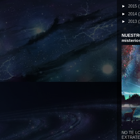
►
2015
(
►
2014
(
►
2013
(
NUESTR
misterio
NO TE LO
EXTRATER