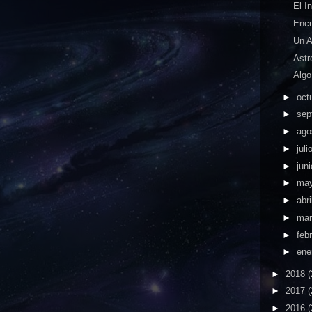
El I
Encu
Un A
Astr
Algo
►
oct
►
sep
►
ago
►
juli
►
jun
►
ma
►
abri
►
ma
►
feb
►
ene
►
2018
(
►
2017
(
►
2016
(