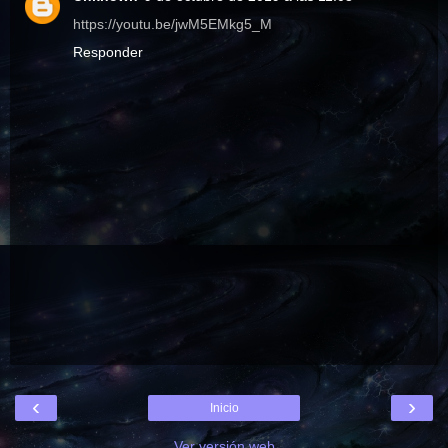
https://youtu.be/jwM5EMkg5_M
Responder
‹
›
Inicio
Ver versión web