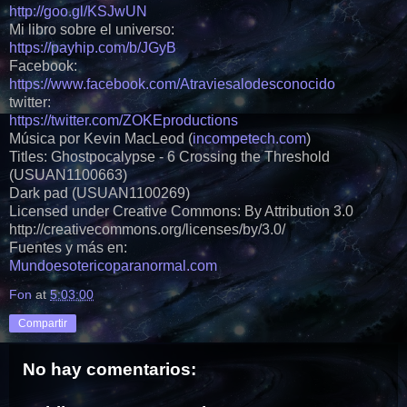
http://goo.gl/KSJwUN
Mi libro sobre el universo:
https://payhip.com/b/JGyB
Facebook:
https://www.facebook.com/Atraviesalodesconocido
twitter:
https://twitter.com/ZOKEproductions
Música por Kevin MacLeod (
incompetech.com
)
Titles: Ghostpocalypse - 6 Crossing the Threshold
(USUAN1100663)
Dark pad (USUAN1100269)
Licensed under Creative Commons: By Attribution 3.0
http://creativecommons.org/licenses/by/3.0/
Fuentes y más en:
Mundoesotericoparanormal.com
Fon
at
5:03:00
Compartir
No hay comentarios: