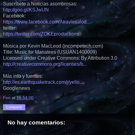
Suscríbete a Noticias asombrosas:
http://goo.gl/KSJwUN
Facebook:
https://www.facebook.com/Atraviesalod...
twitter:
https://twitter.com/ZOKEproductions
Música por Kevin MacLeod (incompetech.com)
Title: Music for Manatees (USUAN1400009)
Licensed under Creative Commons: By Attribution 3.0
http://creativecommons.org/licenses/b...
Más info y fuentes:
http://es.earthquaketrack.com/r/yello...
Googlenews
Fon
at
16:54:00
Compartir
No hay comentarios: