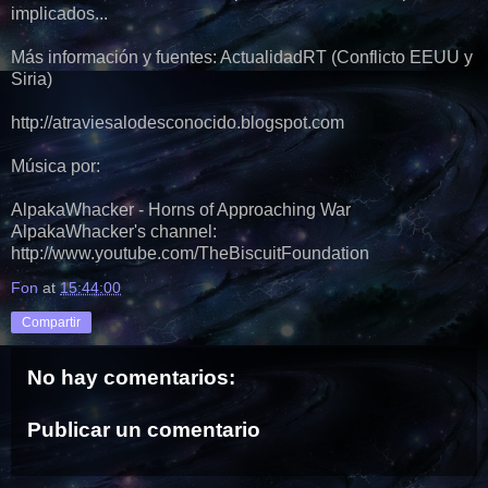
implicados...
Más información y fuentes: ActualidadRT (Conflicto EEUU y
Siria)
http://atraviesalodesconocido.blogspot.com
Música por:
AlpakaWhacker - Horns of Approaching War
AlpakaWhacker's channel:
http://www.youtube.com/TheBiscuitFoundation
Fon
at
15:44:00
Compartir
No hay comentarios:
Publicar un comentario