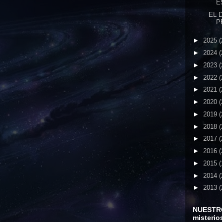
E
EL 
P
►
2025
(
►
2024
(
►
2023
(
►
2022
(
►
2021
(
►
2020
(
►
2019
(
►
2018
(
►
2017
(
►
2016
(
►
2015
(
►
2014
(
►
2013
(
NUESTR
misterio