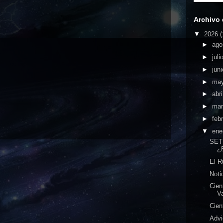
Archivo 
▼
2026
(
►
ago
►
juli
►
jun
►
ma
►
abri
►
ma
►
feb
▼
ene
SET
¿
El R
Noti
Cien
V
Cien
Adv