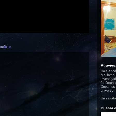
creíbles
Atravies
Hola a to
Me llamo F
investigad
fenómenos
Debemos d
universo.
Un saludo
Buscar e