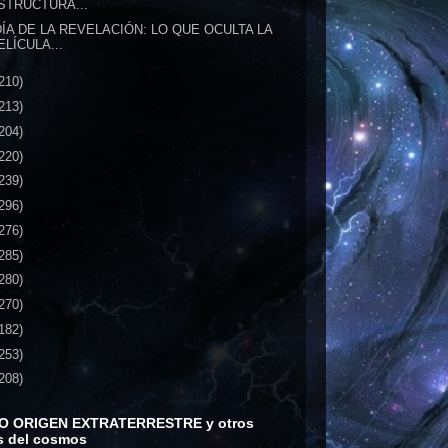
STRUCTURA...
DÍA DE LA REVELACIÓN: LO QUE OCULTA LA
ELÍCULA...
210)
213)
204)
220)
239)
296)
276)
285)
280)
270)
182)
253)
208)
O ORIGEN EXTRATERRESTRE y otros
s del cosmos