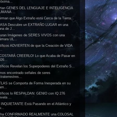
róxima...
ertan GENES DEL LENGUAJE E INTELIGENCIA
UMANA ...
irman que Algo Extraño está Cerca de la Tierra...
NASA Descubre un EXTRAÑO LUGAR en una
na de J...
turan Imágenes de SERES VIVOS con una
ámara UL...
tíficos ADVIERTEN de que la Creación de VIDA
..
 COSTARÁ CREERLO! Lo que Acaba de Pasar en
26...
tíficos Revelan los Superpoderes del Extraño S...
os encontrado señales de seres
traterrestres...
TLAS se Comporta de Forma Inesperada en su
am...
tíficos lo RESPALDAN: GENIO con IQ 276
vela ...
 INQUIETANTE Está Pasando en el Atlántico y
...
 ha CONFIRMADO REALMENTE una COLOSAL