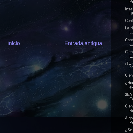
P
Ins
H
Conf
La 
Lu
Cap
Inicio
Entrada antigua
C
Cien
E.
¡TE
20
Cien
¿Hem
ex
3I/A
C
Cien
Re
Algo
Pu
¿Se