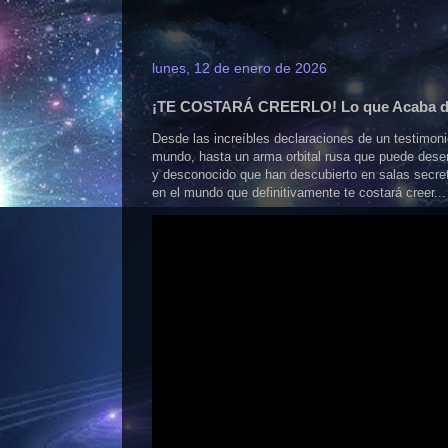
lunes, 12 de enero de 2026
¡TE COSTARÁ CREERLO! Lo que Acaba d
Desde las increíbles declaraciones de un testimo
mundo, hasta un arma orbital rusa que puede dese
y desconocido que han descubierto en salas secr
en el mundo que definitivamente te costará creer...