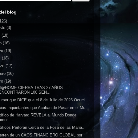
del blog
126)
sto
(3)
o
(18)
io
(16)
yo
(19)
l
(18)
rzo
(17)
rero
(16)
ro
(19)
I@HOME CIERRA TRAS 27 AÑOS
ENCONTRARON 100 SEÑ...
umor que DICE que el 8 de Julio de 2026 Ocurri...
cias Inquietantes que Acaban de Pasar en el Mu...
tífico de Harvard REVELA al Mundo Donde
amos ...
tíficos Perforan Cerca de la Fosa de las Maria...
ierten de un CAOS FINANCIERO GLOBAL por