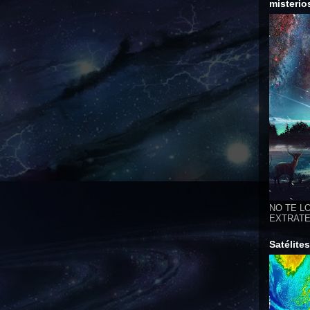
misterio
NO TE LO
EXTRATER
Satélite