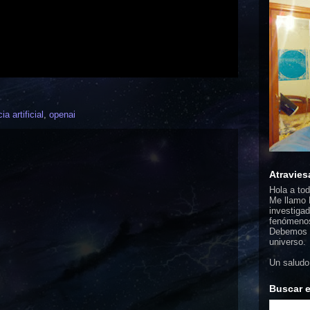
ia artificial
,
openai
Atravies
Hola a to
Me llamo F
investigad
fenómenos
Debemos d
universo.
Un saludo
Buscar e