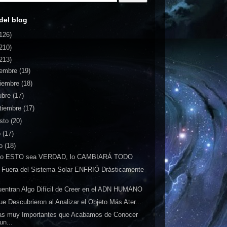
del blog
126)
210)
213)
iembre
(19)
iembre
(18)
ubre
(17)
tiembre
(17)
sto
(20)
o
(17)
io
(18)
o ESTO sea VERDAD, lo CAMBIARÁ TODO
 Fuera del Sistema Solar ENFRIÓ Drásticamente
.
entran Algo Difícil de Creer en el ADN HUMANO
ue Descubrieron al Analizar el Objeto Más Ater...
as muy Importantes que Acabamos de Conocer
un...