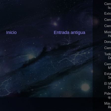
Cien
la
Extr
Cien
Cien
Inicio
Entrada antigua
Mist
H
Dona
Cien
Todo
De
Cien
M
Est
S
El 
D
Pid
q
Más
R