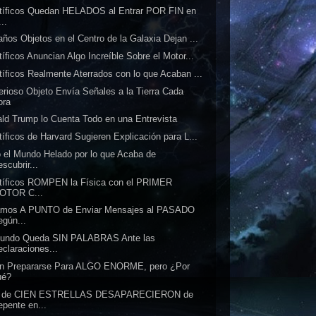
tíficos Quedan HELADOS al Entrar POR FIN en
...
años Objetos en el Centro de la Galaxia Dejan ...
tíficos Anuncian Algo Increíble Sobre el Motor...
tíficos Realmente Aterrados con lo que Acaban ...
erioso Objeto Envía Señales a la Tierra Cada
ora
ld Trump lo Cuenta Todo en una Entrevista
tíficos de Harvard Sugieren Explicación para L...
 el Mundo Helado por lo que Acaba de
scubrir...
tíficos ROMPEN la Física con el PRIMER
OTOR C...
amos A PUNTO de Enviar Mensajes al PASADO
egún...
Mundo Queda SIN PALABRAS Ante las
eclaraciones...
en Prepararse Para ALGO ENORME, pero ¿Por
ué?
 de CIEN ESTRELLAS DESAPARECIERON de
epente en...