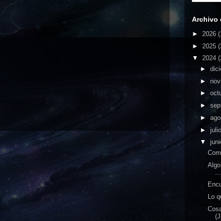
Archivo 
►
2026
(
►
2025
(
▼
2024
(
►
dic
►
nov
►
oct
►
sep
►
ago
►
juli
▼
jun
Com
Algo
..
Encu
Lo q
Cos
(J