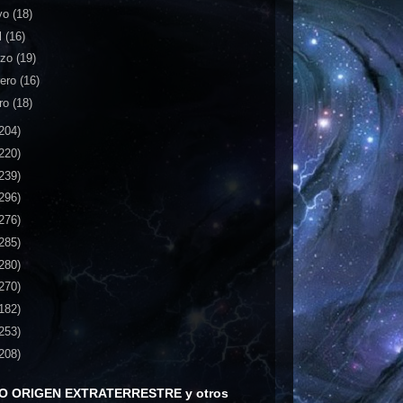
yo
(18)
l
(16)
rzo
(19)
rero
(16)
ro
(18)
204)
220)
239)
296)
276)
285)
280)
270)
182)
253)
208)
O ORIGEN EXTRATERRESTRE y otros