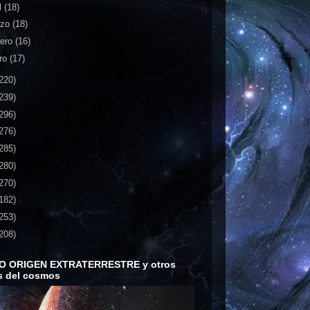
l
(18)
rzo
(18)
rero
(16)
ro
(17)
220)
239)
296)
276)
285)
280)
270)
182)
253)
208)
O ORIGEN EXTRATERRESTRE y otros
s del cosmos