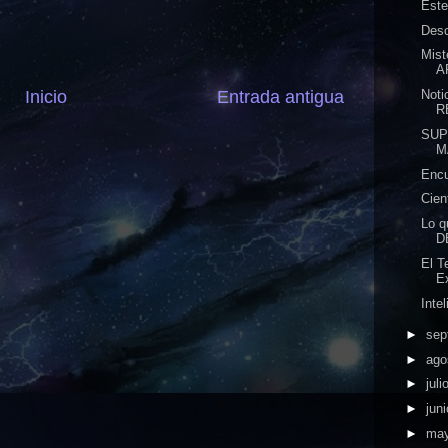
Este
Desc
Mist
A
Inicio
Entrada antigua
Noti
R
SUP
M
Encu
Cien
Lo 
D
El T
Ex
Inte
►
sep
►
ago
►
juli
►
jun
►
ma