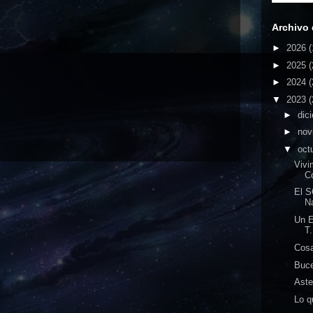
Archivo 
►
2026
(
►
2025
(
►
2024
(
▼
2023
(
►
dic
►
nov
▼
oct
Viv
C
El S
Na
Un E
T.
Cosa
Buce
Aste
Lo q