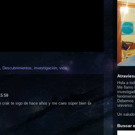
,
Descubrimientos
,
investigación
,
vida
Atravies
Hola a to
Me llamo F
investigad
15:59
fenómenos
Debemos d
n crak te sigo de hace años y me caes súper bien 👍
universo.
Un saludo
Buscar e