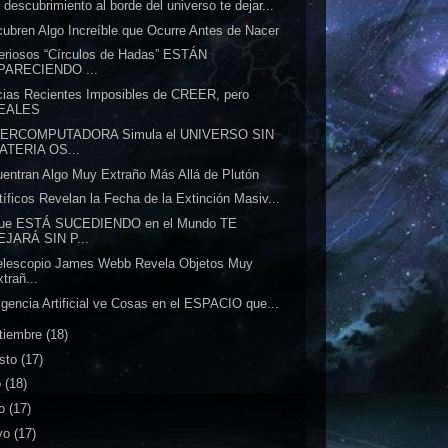
 descubrimiento al borde del universo te dejar...
ubren Algo Increíble que Ocurre Antes de Nacer
eriosos “Círculos de Hadas” ESTÁN
PARECIENDO ...
cias Recientes Imposibles de CREER, pero
EALES
ERCOMPUTADORA Simula el UNIVERSO SIN
ATERIA OS...
entran Algo Muy Extraño Más Allá de Plutón
tíficos Revelan la Fecha de la Extinción Masiv...
que ESTÁ SUCEDIENDO en el Mundo TE
EJARÁ SIN P...
elescopio James Webb Revela Objetos Muy
trañ...
ligencia Artificial ve Cosas en el ESPACIO que...
tiembre
(18)
sto
(17)
o
(18)
io
(17)
yo
(17)