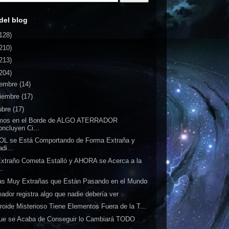
del blog
128)
210)
213)
204)
iembre
(14)
iembre
(17)
ubre
(17)
imos en el Borde de ALGO ATERRADOR
oncluyen Ci...
OL se Está Comportando de Forma Extraña y
di...
xtraño Cometa Estalló y AHORA se Acerca a la
..
s Muy Extrañas que Están Pasando en el Mundo
ador registra algo que nadie debería ver
roide Misterioso Tiene Elementos Fuera de la T...
ue se Acaba de Conseguir lo Cambiará TODO