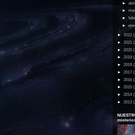
►
abri
►
ma
►
feb
►
ene
►
2022
(
►
2021
(
►
2020
(
►
2019
(
►
2018
(
►
2017
(
►
2016
(
►
2015
(
►
2014
(
►
2013
(
NUESTR
misterio