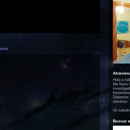
penai
Atravies
Hola a to
Me llamo F
investigad
fenómenos
Debemos d
universo.
Un saludo
Buscar e