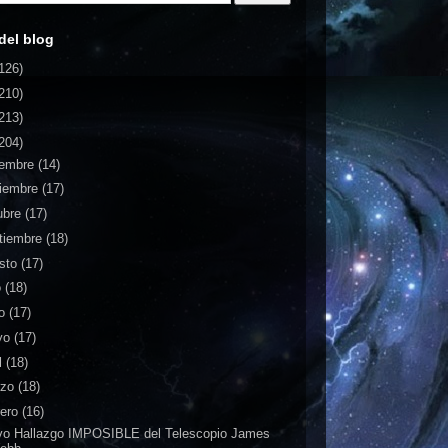
del blog
126)
210)
213)
204)
iembre
(14)
iembre
(17)
ubre
(17)
tiembre
(18)
sto
(17)
o
(18)
io
(17)
yo
(17)
l
(18)
rzo
(18)
rero
(16)
o Hallazgo IMPOSIBLE del Telescopio James