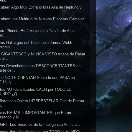
ebb...
ubren Algo Muy Extraño Más Allá de Neptuno y
..
ubren una Multitud de Nuevos Planetas Gemelos
.
tro Planeta Está Viajando a Través de Algo
so...
os Hallazgos del Telescopio James Webb
rpren...
o GIGANTESCO y NUNCA VISTO Acaba de Pasar
 el...
vos Descubrimientos DESCONCERTANTES en
rte de...
que NO TE CUENTAN Sobre lo que PASA en
E.UU y ...
tos NO Identificados CAEN por TODO EL
UNDO ¿Q...
Misterioso Objeto INTERESTELAR Gira de Forma
...
icias RARAS e IMPORTANTES que Están
asando y N...
GPT: Los Secretos de la Inteligencia Artificia...
recen Extraños Animales por TODO el MUNDO