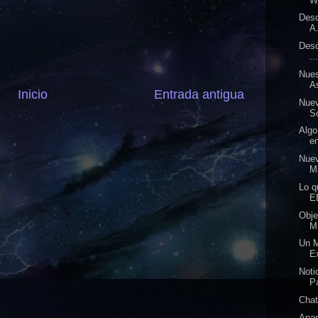
W
Desc
A.
Desc
..
Nues
A
Inicio
Entrada antigua
Nuev
So
Alg
en
Nue
Ma
Lo 
E
Obje
M
Un 
Ex
Not
P
Chat
Apa