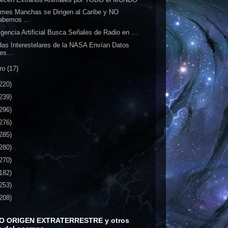
mes Manchas se Dirigen al Caribe y NO
abemos ...
ligencia Artificial Busca Señales de Radio en ...
as Interestelares de la NASA Envían Datos
es...
ro
(17)
220)
239)
296)
276)
285)
280)
270)
182)
253)
208)
O ORIGEN EXTRATERRESTRE y otros