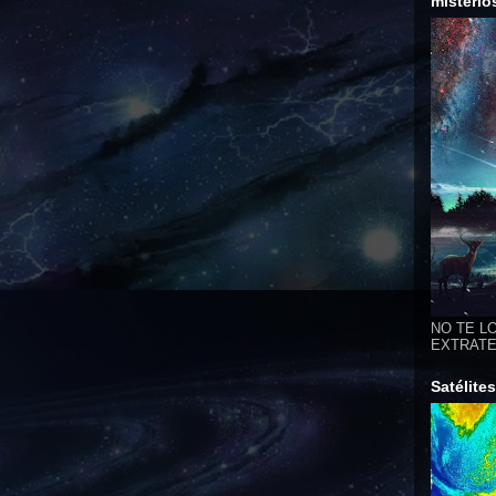
misterio
NO TE LO
EXTRATER
Satélite