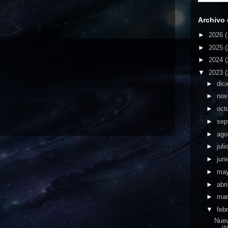
Archivo 
►
2026
(
►
2025
(
►
2024
(
▼
2023
(
►
dic
►
nov
►
oct
►
sep
►
ago
►
juli
►
jun
►
ma
►
abri
►
ma
▼
feb
Nuev