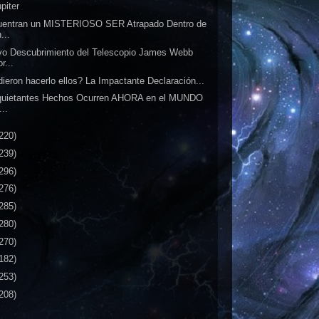
piter
uentran un MISTERIOSO SER Atrapado Dentro de
...
o Descubrimiento del Telescopio James Webb
r...
ieron hacerlo ellos? La Impactante Declaración...
nquietantes Hechos Ocurren AHORA en el MUNDO
...
220)
239)
296)
276)
285)
280)
270)
182)
253)
208)