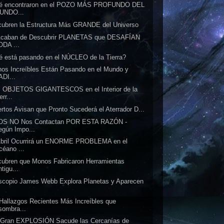
é encontraron en el POZO MÁS PROFUNDO DEL
UNDO...
ubren la Estructura Más GRANDE del Universo
Acaban de Descubrir PLANETAS que DESAFÍAN
ODA ...
 está pasando en el NÚCLEO de la Tierra?
os Increíbles Están Pasando en el Mundo y
ADI...
 OBJETOS GIGANTESCOS en el Interior de la
err...
rtos Avisan que Pronto Sucederá el Aterrador D...
OS NO Nos Contactan POR ESTA RAZÓN -
egún Impo...
Abril Ocurrirá un ENORME PROBLEMA en el
céano ...
ubren que Monos Fabricaron Herramientas
tigu...
scopio James Webb Explora Planetas y Aparecen
.
Hallazgos Recientes Más Increíbles que
sombra...
 Gran EXPLOSIÓN Sacude las Cercanías de