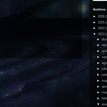
Archivo 
►
2026
(
►
2025
(
►
2024
(
▼
2023
(
►
dic
►
nov
►
oct
►
sep
►
ago
►
juli
►
jun
►
ma
►
abri
►
ma
►
feb
▼
ene