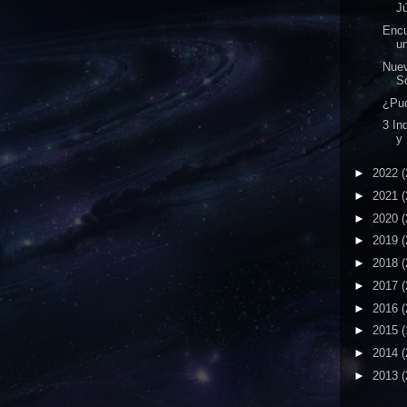
Jú
Enc
un
Nuev
So
¿Pud
3 I
y 
►
2022
(
►
2021
(
►
2020
(
►
2019
(
►
2018
(
►
2017
(
►
2016
(
►
2015
(
►
2014
(
►
2013
(