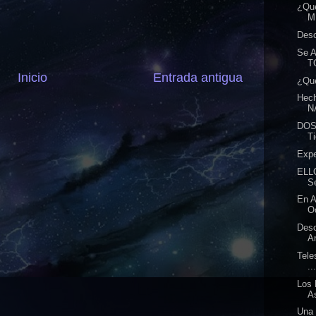
¿Qu
M
Desc
Se 
T
Inicio
Entrada antigua
¿Qué
Hech
N
DOS
Ti
Expe
ELL
S
En 
O
Desc
An
Tele
..
Los 
A
Una