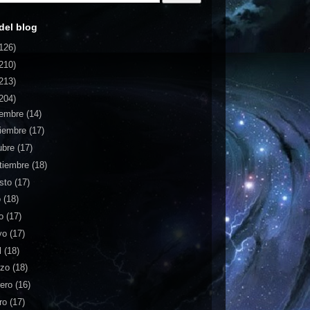
del blog
126)
210)
213)
204)
iembre
(14)
iembre
(17)
ubre
(17)
tiembre
(18)
sto
(17)
o
(18)
io
(17)
yo
(17)
l
(18)
rzo
(18)
rero
(16)
ro
(17)