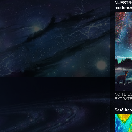
NUESTR
misterio
NO TE LO
EXTRATER
Satélite