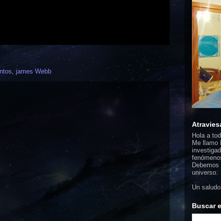
ntos
,
james Webb
Atravies
Hola a to
Me llamo F
investigad
fenómenos
Debemos d
universo.
Un saludo
Buscar e