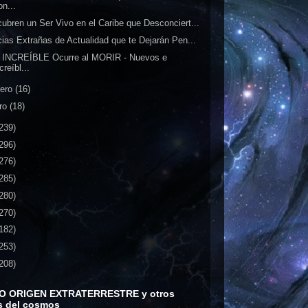
on...
ubren un Ser Vivo en el Caribe que Desconciert...
cias Extrañas de Actualidad que te Dejarán Pen...
 INCREÍBLE Ocurre al MORIR - Nuevos e
creíbl...
rero
(16)
ro
(18)
239)
296)
276)
285)
280)
270)
182)
253)
208)
O ORIGEN EXTRATERRESTRE y otros
s del cosmos