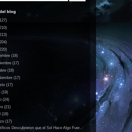
del blog
127)
210)
213)
204)
220)
iembre
(18)
iembre
(17)
ubre
(18)
tiembre
(17)
sto
(17)
o
(19)
io
(24)
yo
(21)
l
(18)
rzo
(17)
tíficos Descubrieron que el Sol Hace Algo Fuer...