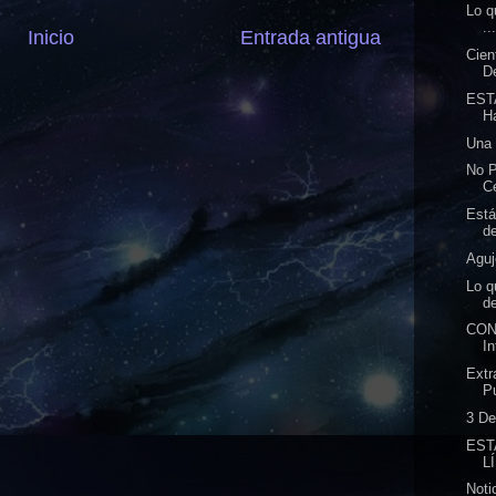
Lo q
..
Inicio
Entrada antigua
Cien
D
EST
H
Una 
No 
Ce
Est
de
Agu
Lo q
de
CON
In
Ext
P
3 De
EST
L
Not