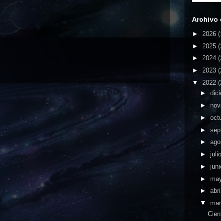
Archivo 
►
2026
(
►
2025
(
►
2024
(
►
2023
(
▼
2022
(
►
dic
►
nov
►
oct
►
sep
►
ago
►
juli
►
jun
►
ma
►
abri
▼
ma
Cien