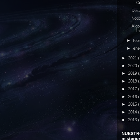
C
Desc
Noti
Algo
In
►
feb
►
ene
►
2021
(
►
2020
(
►
2019
(
►
2018
(
►
2017
(
►
2016
(
►
2015
(
►
2014
(
►
2013
(
NUESTR
misterio