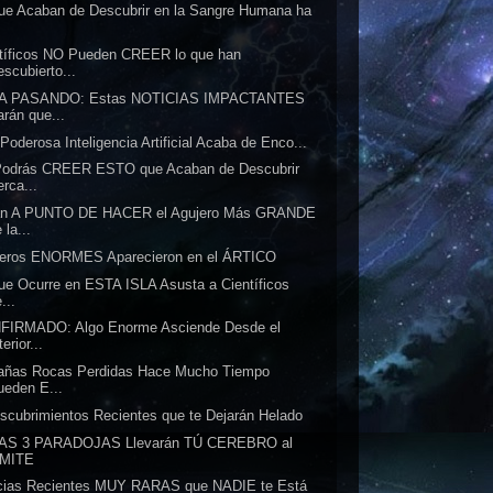
ue Acaban de Descubrir en la Sangre Humana ha
.
tíficos NO Pueden CREER lo que han
escubierto...
A PASANDO: Estas NOTICIAS IMPACTANTES
arán que...
Poderosa Inteligencia Artificial Acaba de Enco...
Podrás CREER ESTO que Acaban de Descubrir
rca...
án A PUNTO DE HACER el Agujero Más GRANDE
 la...
jeros ENORMES Aparecieron en el ÁRTICO
ue Ocurre en ESTA ISLA Asusta a Científicos
...
FIRMADO: Algo Enorme Asciende Desde el
terior...
rañas Rocas Perdidas Hace Mucho Tiempo
ueden E...
scubrimientos Recientes que te Dejarán Helado
AS 3 PARADOJAS Llevarán TÚ CEREBRO al
ÍMITE
icias Recientes MUY RARAS que NADIE te Está