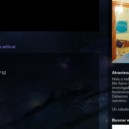
 artificial
Atravies
7:52
Hola a to
Me llamo F
investigad
fenómenos
Debemos d
universo.
Un saludo
Buscar e