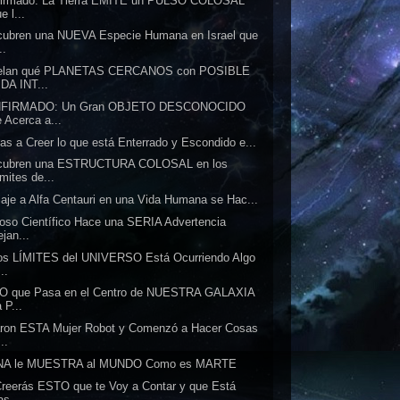
firmado: La Tierra EMITE un PULSO COLOSAL
e l...
ubren una NUEVA Especie Humana en Israel que
..
elan qué PLANETAS CERCANOS con POSIBLE
IDA INT...
FIRMADO: Un Gran OBJETO DESCONOCIDO
e Acerca a...
as a Creer lo que está Enterrado y Escondido e...
cubren una ESTRUCTURA COLOSAL en los
mites de...
iaje a Alfa Centauri en una Vida Humana se Hac...
so Científico Hace una SERIA Advertencia
jan...
os LÍMITES del UNIVERSO Está Ocurriendo Algo
..
O que Pasa en el Centro de NUESTRA GALAXIA
 P...
ron ESTA Mujer Robot y Comenzó a Hacer Cosas
..
NA le MUESTRA al MUNDO Como es MARTE
reerás ESTO que te Voy a Contar y que Está
as...