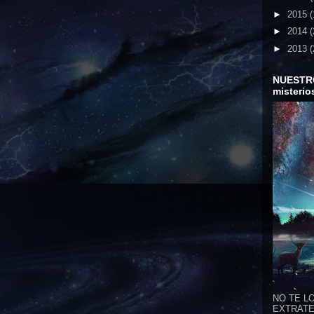
►
2015
(
►
2014
(
►
2013
(
NUESTR
misterio
NO TE LO
EXTRATER