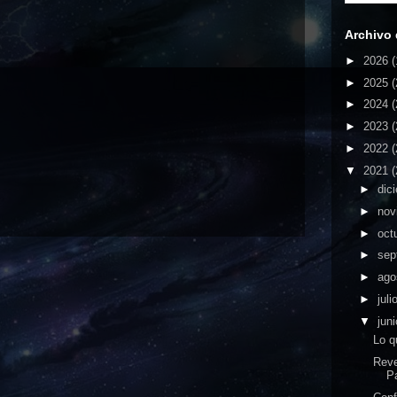
Archivo 
►
2026
(
►
2025
(
►
2024
(
►
2023
(
►
2022
(
▼
2021
(
►
dic
►
nov
►
oct
►
sep
►
ago
►
juli
▼
jun
Lo q
Rev
Pa