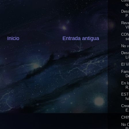
Con
qu
Desc
P.
Rev
V
CON
Inicio
Entrada antigua
s
No v
Des
Lí
El V
Famo
De
En l
R.
EST
ha
Crea
E.
CHI
No C
P