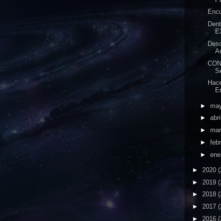
Encu
Dent
E
Desc
A
CON
S
Hac
E
►
ma
►
abri
►
ma
►
feb
►
ene
►
2020
(
►
2019
(
►
2018
(
►
2017
(
►
2016
(