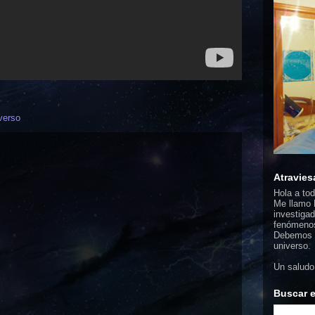
iverso
Atravies
Hola a to
Me llamo F
investigad
fenómenos
Debemos d
universo.
Un saludo
Buscar e