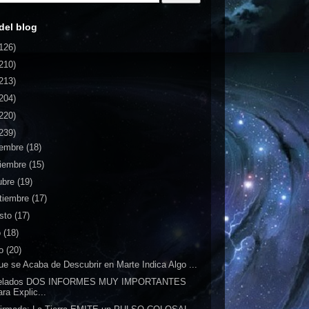
del blog
126)
210)
213)
204)
220)
239)
iembre
(18)
iembre
(15)
ubre
(19)
tiembre
(17)
sto
(17)
o
(18)
io
(20)
ue se Acaba de Descubrir en Marte Indica Algo ...
elados DOS INFORMES MUY IMPORTANTES
ra Explic...