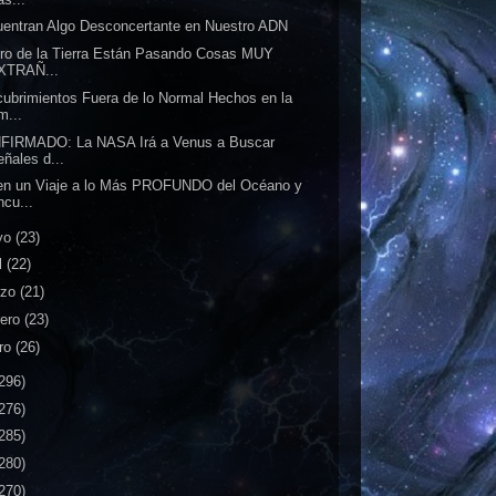
entran Algo Desconcertante en Nuestro ADN
ro de la Tierra Están Pasando Cosas MUY
XTRAÑ...
ubrimientos Fuera de lo Normal Hechos en la
m...
FIRMADO: La NASA Irá a Venus a Buscar
eñales d...
en un Viaje a lo Más PROFUNDO del Océano y
ncu...
yo
(23)
l
(22)
rzo
(21)
rero
(23)
ro
(26)
296)
276)
285)
280)
270)