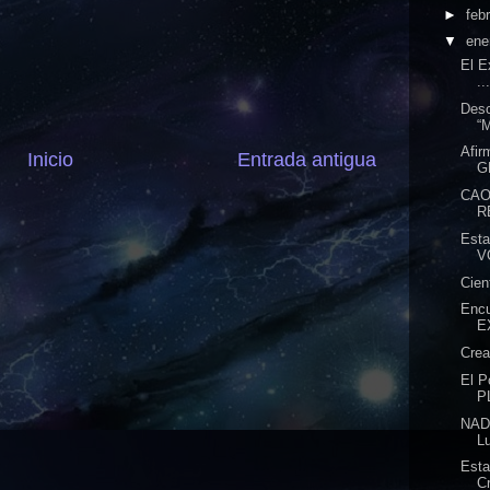
►
feb
▼
ene
El E
..
Desc
“
Afi
Inicio
Entrada antigua
G
CAO
R
Est
V
Cien
Enc
E
Cre
El P
P
NADI
Lu
Esta
Cr