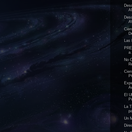
Des
A
Des
A
Cien
D
Las 
PREP
a.
No 
R
Cien
P
Expe
Ac
El U
P
La T
pa
Un M
Dire