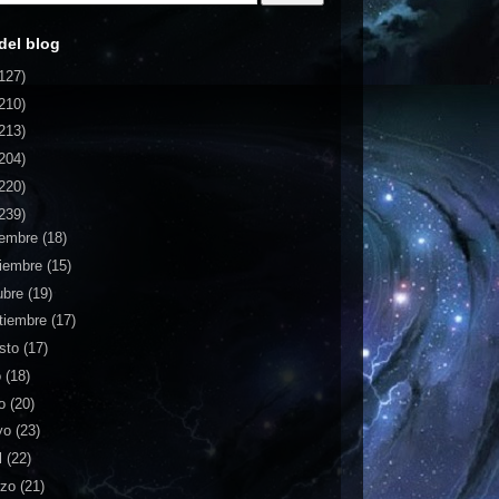
del blog
127)
210)
213)
204)
220)
239)
iembre
(18)
iembre
(15)
ubre
(19)
tiembre
(17)
sto
(17)
o
(18)
io
(20)
yo
(23)
l
(22)
rzo
(21)