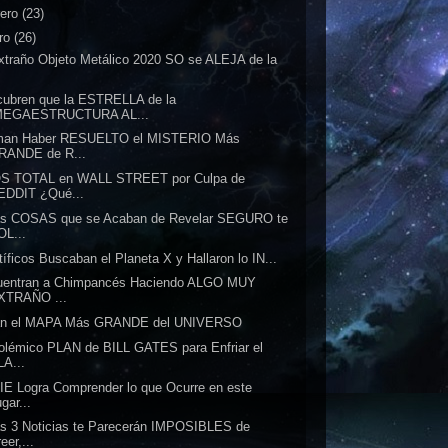
rero
(23)
ro
(26)
xtraño Objeto Metálico 2020 SO se ALEJA de la
.
ubren que la ESTRELLA de la
MEGAESTRUCTURA AL...
rman Haber RESUELTO el MISTERIO Más
RANDE de R...
S TOTAL en WALL STREET por Culpa de
EDDIT ¿Qué...
as COSAS que se Acaban de Revelar SEGURO te
OL...
tíficos Buscaban el Planeta X y Hallaron lo IN...
uentran a Chimpancés Haciendo ALGO MUY
XTRAÑO ...
an el MAPA Más GRANDE del UNIVERSO
olémico PLAN de BILL GATES para Enfriar el
LA...
E Logra Comprender lo que Ocurre en este
gar...
s 3 Noticias te Parecerán IMPOSIBLES de
eer,...