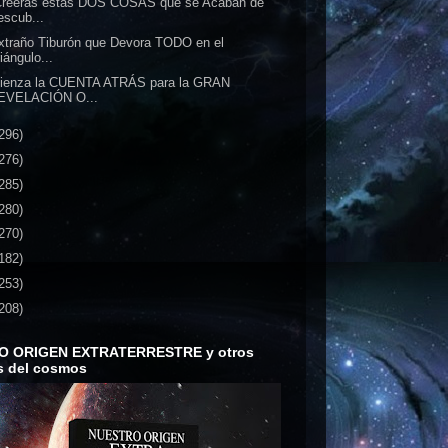
Creerás estas DOS COSAS que se Acaban de
escub...
xtraño Tiburón que Devora TODO en el
iángulo...
ienza la CUENTA ATRÁS para la GRAN
EVELACIÓN O...
296)
276)
285)
280)
270)
182)
253)
208)
O ORIGEN EXTRATERRESTRE y otros
s del cosmos