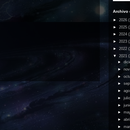
Archivo 
►
2026
(
►
2025
(
►
2024
(
►
2023
(
►
2022
(
▼
2021
(
►
dic
►
nov
►
oct
►
sep
►
ago
►
juli
►
jun
►
ma
►
abri
►
ma