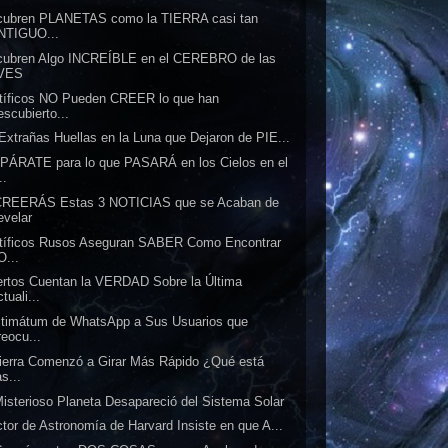
cubren PLANETAS como la TIERRA casi tan
NTIGUO...
cubren Algo INCREÍBLE en el CEREBRO de las
VES
tíficos NO Pueden CREER lo que han
escubierto...
Extrañas Huellas en la Luna que Dejaron de PIE...
ÁRATE para lo que PASARÁ en los Cielos en el
..
CREERÁS Estas 3 NOTICIAS que se Acaban de
evelar
tíficos Rusos Aseguran SABER Como Encontrar
O...
rtos Cuentan la VERDAD Sobre la Última
tuali...
ltimátum de WhatsApp a Sus Usuarios que
reocu...
ierra Comenzó a Girar Más Rápido ¿Qué está
s...
isterioso Planeta Desapareció del Sistema Solar
ctor de Astronomía de Harvard Insiste en que A...