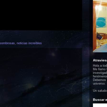
asombrosas
,
noticias increíbles
Atravies
Hola a to
Me llamo F
investigad
fenómenos
Debemos d
universo.
Un saludo
Buscar e