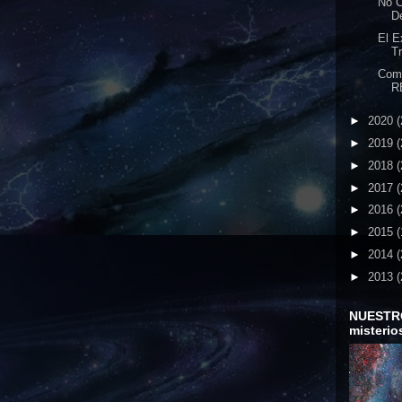
No 
D
El E
Tr
Com
R
►
2020
(
►
2019
(
►
2018
(
►
2017
(
►
2016
(
►
2015
(
►
2014
(
►
2013
(
NUESTR
misterio