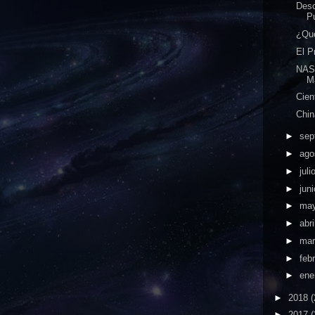
Desc
P
¿Qué
El P
NASA
Ma
Cien
Chin
►
sep
►
ago
►
juli
►
jun
►
ma
►
abri
►
ma
►
feb
►
ene
►
2018
(
►
2017
(