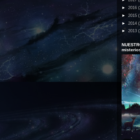
►
2016
(
►
2015
(
►
2014
(
►
2013
(
NUESTR
misterio