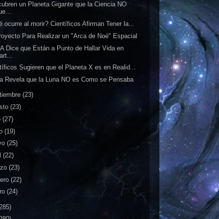
ubren un Planeta Gigante que la Ciencia NO
ue...
 ocurre al morir? Científicos Afirman Tener la...
royecto Para Realizar un "Arca de Noé" Espacial
 Dice que Están a Punto de Hallar Vida en
rt...
tíficos Sugieren que el Planeta X es en Realid...
a Revela que la Luna NO es Como se Pensaba
tiembre
(23)
sto
(23)
o
(27)
io
(19)
yo
(25)
l
(22)
rzo
(23)
rero
(22)
ro
(24)
285)
280)