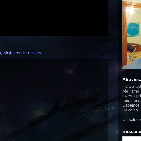
a
,
Misterios del universo
Atravies
Hola a to
Me llamo F
investigad
fenómenos
Debemos d
universo.
Un saludo
Buscar e