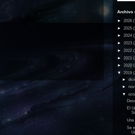
Archivo 
►
2026
(
►
2025
(
►
2024
(
►
2023
(
►
2022
(
►
2021
(
►
2020
(
▼
2019
(
►
dic
►
nov
▼
oct
Desc
El U
S
Una 
Se e
Un