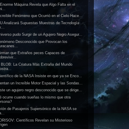
Enorme Máquina Revela que Algo Falta en el
i...
ncreíble Fenómeno que Ocurrió en el Cielo Hace...
 Analizará Supuestas Muestras de Tecnología
...
niverso pudo Surgir de un Agujero Negro Asegur...
enómeno Desconocido que Provocan los
uracanes...
irman que Extraños peces Capaces de
brevivir...
BLOB: La Criatura Más Extraña del Mundo
ostra...
ientífico de la NASA Insiste en que ya se Enco...
entan un Increíble Motor Espacial y las Sondas...
ste un agujero negro desconocido que se dirige...
 ocurre cuando sueñas lo mismo que otra
ersona?
vión de Pasajeros Supersónico de la NASA se
...
ORISOV: Científicos Revelan su Misterioso
rigen