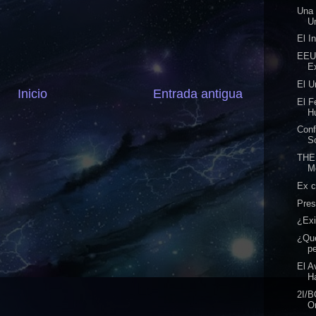
Una 
Un
El I
EEUU
Ex
El U
Inicio
Entrada antigua
El F
H
Conf
So
THE 
M
Ex c
Pres
¿Exi
¿Qué
p
El A
Ha
2I/B
O