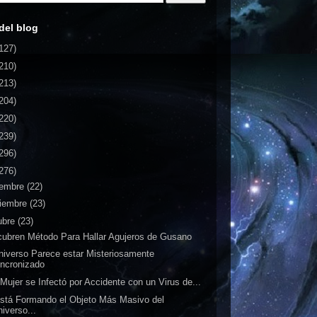
del blog
127)
210)
213)
204)
220)
239)
296)
276)
iembre
(22)
iembre
(23)
ubre
(23)
ubren Método Para Hallar Agujeros de Gusano
niverso Parece estar Misteriosamente
incronizado
Mujer se Infectó por Accidente con un Virus de...
stá Formando el Objeto Más Masivo del
iverso...