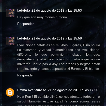
ladylola
21 de agosto de 2019 a las 15:53
Hay que son muy monos o mona
Responder
ladylola
21 de agosto de 2019 a las 15:58
Evoluciones patalelas en muvhos, lugares, Dino no Ha
ria humznos, y variad humanidades des evoluciones,
différente lo que permiyio trmokacar le, que,
deszpatecio y otra deszpatecio con otra espe ia que
mivraron, loque pas à Joy Los arabes y negtos estan
rrmpkazzndo y hacet despatecer zl Europe y El blanco
Responder
Emma aventuroso
21 de agosto de 2019 a las 17:06
Hola Fon ! El cambio climático nos afecta a todos en la
salud! También estuve igual! Y como somos seres