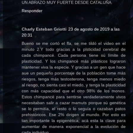
UN ABRAZO MUY FUERTE DESDE CATALUÑA
Responder
Charly Esteban Griotti
23 de agosto de 2019 a las
20:31
Bueno se me cortó el fla, se me tildó el video en el
minuto 2.Y todo gracias a la plsticidad cerebral de
cada chimpancé. Cada persona tiene sú límite de
plasticidad. Y los chimpancé más plásticos lograron
mantener viva la especie. Y gracias a un gen que hace
aue un pequeño porcentaje de la población tome más
riesgos, tenga más testosterona, tenga menos miedo
al riesgo, no sienta casi el miedo, y tenga la plasticidad
con más capacidad que el otro 98% de los monos.
Estos chimpancé para sentirse verdaderamente vivos
necesitaban salir a cazar mamuts porque sú genética
se lo permitía, el resto o lo seguía o cazaban patos
prehistóricos. Ese 2% dirigen al mundo. Por esto es
tan importante la epigenética, acá esta la clave para
aumentar de manera exponencial a la evolución de
cada individuo.