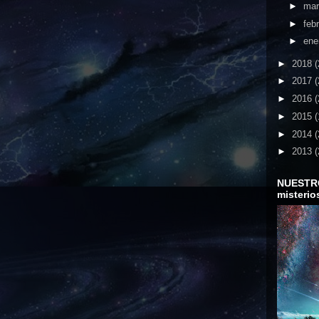
►
ma
►
feb
►
ene
►
2018
(
►
2017
(
►
2016
(
►
2015
(
►
2014
(
►
2013
(
NUESTR
misterio