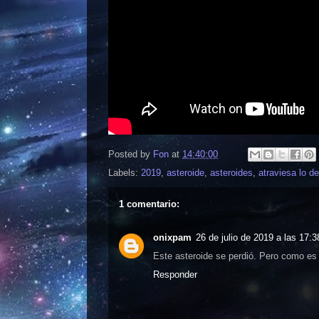
Posted by
Fon
at
14:40:00
Labels:
2019
,
asteroide
,
asteroides
,
atraviesa lo d
1 comentario:
onixpam
26 de julio de 2019 a las 17:3
Este asteroide se perdió. Pero como es
Responder