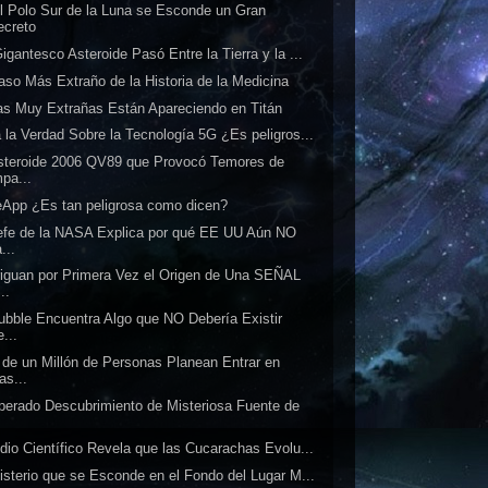
l Polo Sur de la Luna se Esconde un Gran
ecreto
igantesco Asteroide Pasó Entre la Tierra y la ...
aso Más Extraño de la Historia de la Medicina
s Muy Extrañas Están Apareciendo en Titán
 la Verdad Sobre la Tecnología 5G ¿Es peligros...
steroide 2006 QV89 que Provocó Temores de
mpa...
App ¿Es tan peligrosa como dicen?
efe de la NASA Explica por qué EE UU Aún NO
...
iguan por Primera Vez el Origen de Una SEÑAL
..
ubble Encuentra Algo que NO Debería Existir
...
de un Millón de Personas Planean Entrar en
as...
perado Descubrimiento de Misteriosa Fuente de
.
dio Científico Revela que las Cucarachas Evolu...
isterio que se Esconde en el Fondo del Lugar M...