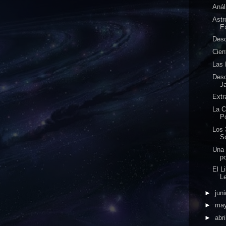
Anál
Astr
Ex
Desc
Cien
Las 
Desc
J
Extr
La C
P
Los 
So
Una 
po
El L
L
►
jun
►
ma
►
abri