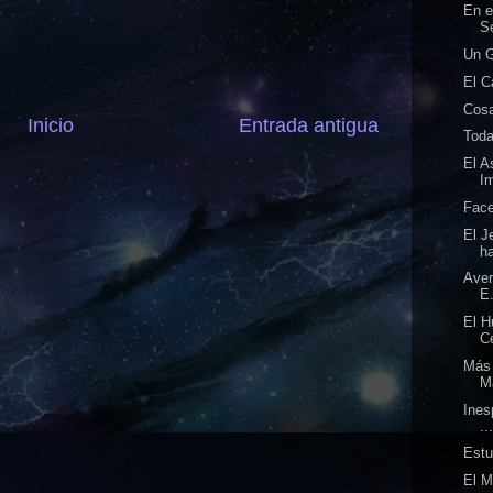
En e
S
Un G
El C
Cosa
Inicio
Entrada antigua
Toda
El A
I
Face
El J
ha
Aver
E.
El H
Ce
Más 
M
Ines
..
Estu
El M