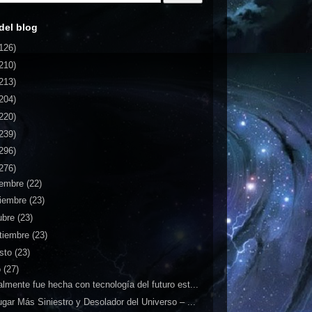
del blog
126)
210)
213)
204)
220)
239)
296)
276)
iembre
(22)
iembre
(23)
ubre
(23)
tiembre
(23)
sto
(23)
o
(27)
lmente fue hecha con tecnología del futuro est...
ugar Más Siniestro y Desolador del Universo – ...