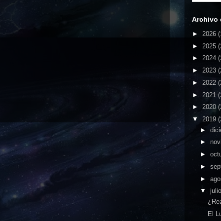
Archivo 
►
2026
(
►
2025
(
►
2024
(
►
2023
(
►
2022
(
►
2021
(
►
2020
(
▼
2019
(
►
dic
►
nov
►
oct
►
sep
►
ago
▼
juli
¿Rea
El L