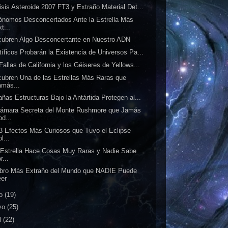
isis Asteroide 2007 FT3 y Extraño Material Det...
ónomos Desconcertados Ante la Estrella Más
t...
ubren Algo Desconcertante en Nuestro ADN
tíficos Probarán la Existencia de Universos Pa...
Fallas de California y los Géiseres de Yellows...
ubren Una de las Estrellas Más Raras que
amás...
añas Estructuras Bajo la Antártida Protegen al...
ámara Secreta del Monte Rushmore que Jamás
od...
3 Efectos Más Curiosos que Tuvo el Eclipse
l...
Estrella Hace Cosas Muy Raras y Nadie Sabe
r...
ibro Más Extraño del Mundo que NADIE Puede
eer
io
(19)
yo
(25)
l
(22)