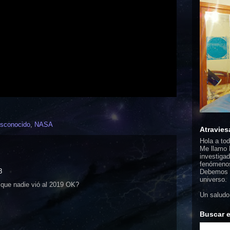
esconocido
,
NASA
Atravies
Hola a to
Me llamo F
investigad
fenómenos
8
Debemos d
universo.
 que nadie vió al 2019 OK?
Un saludo
Buscar e