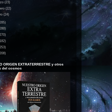
rzo
(23)
rero
(22)
ro
(24)
285)
280)
270)
182)
253)
208)
O ORIGEN EXTRATERRESTRE y otros
s del cosmos