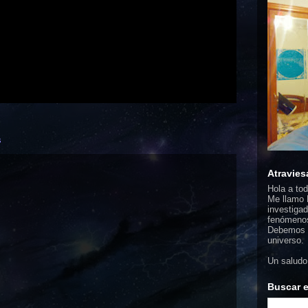
s
Atravies
Hola a to
Me llamo F
investigad
fenómenos
Debemos d
universo.
Un saludo
Buscar e