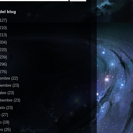
del blog
127)
210)
213)
204)
220)
239)
296)
276)
iembre
(22)
iembre
(23)
ubre
(23)
tiembre
(23)
sto
(23)
o
(27)
io
(19)
yo
(25)