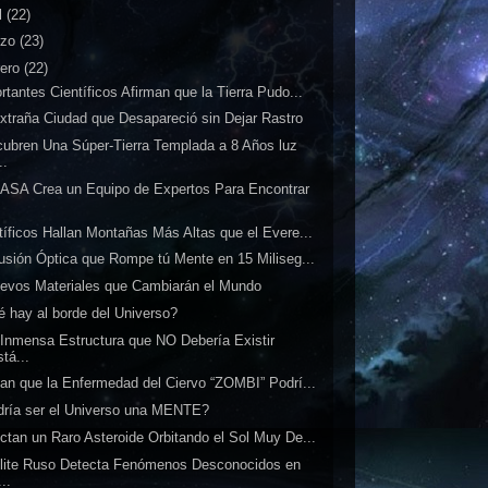
l
(22)
rzo
(23)
rero
(22)
rtantes Científicos Afirman que la Tierra Pudo...
xtraña Ciudad que Desapareció sin Dejar Rastro
ubren Una Súper-Tierra Templada a 8 Años luz
..
ASA Crea un Equipo de Expertos Para Encontrar
.
tíficos Hallan Montañas Más Altas que el Evere...
lusión Óptica que Rompe tú Mente en 15 Miliseg...
evos Materiales que Cambiarán el Mundo
 hay al borde del Universo?
Inmensa Estructura que NO Debería Existir
tá...
tan que la Enfermedad del Ciervo “ZOMBI” Podrí...
ría ser el Universo una MENTE?
ctan un Raro Asteroide Orbitando el Sol Muy De...
lite Ruso Detecta Fenómenos Desconocidos en
...