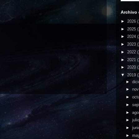
Archivo 
►
2026
(
►
2025
(
►
2024
(
►
2023
(
►
2022
(
►
2021
(
►
2020
(
▼
2019
(
►
dic
►
nov
►
oct
►
sep
►
ago
►
juli
►
jun
►
ma