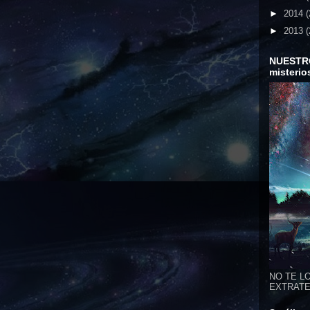
►
2014
(
►
2013
(
NUESTR
misterio
NO TE LO
EXTRATER