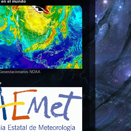
s en el mundo
 Geoestacionarios NOAA
o