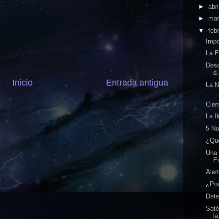
►
abri
►
ma
▼
feb
Impo
La E
Desc
d.
Inicio
Entrada antigua
La N
..
Cien
La I
5 Nu
¿Qué
Una 
Es
Aler
¿Pod
Dete
Saté
la