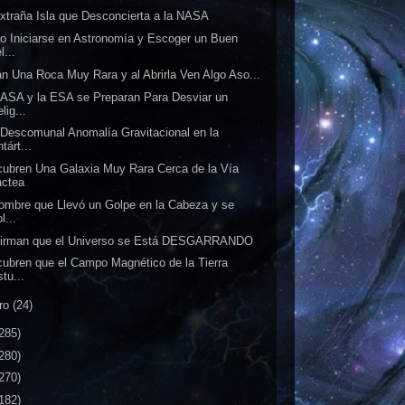
xtraña Isla que Desconcierta a la NASA
 Iniciarse en Astronomía y Escoger un Buen
l...
an Una Roca Muy Rara y al Abrirla Ven Algo Aso...
ASA y la ESA se Preparan Para Desviar un
lig...
Descomunal Anomalía Gravitacional en la
tárt...
ubren Una Galaxia Muy Rara Cerca de la Vía
áctea
ombre que Llevó un Golpe en la Cabeza y se
l...
firman que el Universo se Está DESGARRANDO
ubren que el Campo Magnético de la Tierra
tu...
ro
(24)
285)
280)
270)
182)