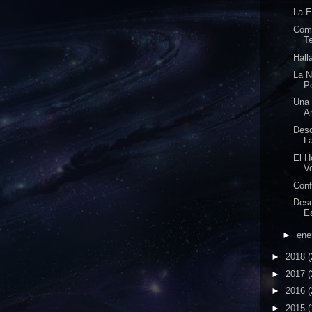
La E
Cómo
Te
Hall
La N
Pe
Una 
An
Desc
L
El H
Vo
Con
Desc
Es
►
ene
►
2018
(
►
2017
(
►
2016
(
►
2015
(