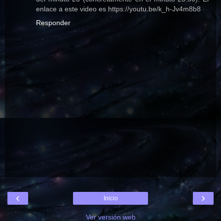
enlace a este video es https://youtu.be/k_h-Jv4m8b8
Responder
‹
›
Inicio
Ver versión web