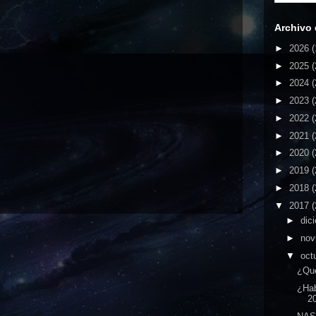
Archivo 
►
2026
(
►
2025
(
►
2024
(
►
2023
(
►
2022
(
►
2021
(
►
2020
(
►
2019
(
►
2018
(
▼
2017
(
►
dic
►
nov
▼
oct
¿Qué
¿Hab
20