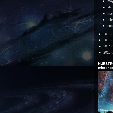
►
ma
►
abri
►
ma
►
feb
►
ene
►
2016
(
►
2015
(
►
2014
(
►
2013
(
NUESTR
misterio