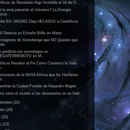
tíficos de Revelarán Algo Increíble el 16 de O...
 le está pasando al Universo? La Energía
cur...
ella KIC 8462852 Deja HELADOS a Científicos
...
 Detecta un Extraño Brillo en Marte
Imágenes de Stonehenge que NO Quieren que
eas
 predicho los sismólogos un
EGATERREMOTO en M...
tíficos Revelan al Fin Como Comenzó la Vida
...
tronauta de la NASA Afirma que los Humanos
i...
entran la Ciudad Perdida de Alejandro Magno
o sería el mundo si los dinosaurios no se hubi...
tiembre
(22)
sto
(24)
o
(23)
io
(23)