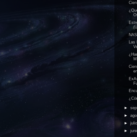
Cien
¿Qué
Os
Estr
(Ú
NASA
Las 
V
¿Han
M
Cien
en
ExAs
Fu
Encu
¿Cóm
►
sep
►
ago
►
juli
►
jun