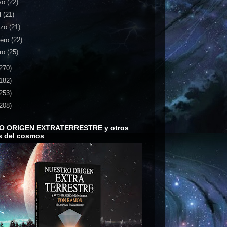
yo
(22)
l
(21)
rzo
(21)
rero
(22)
ro
(25)
270)
182)
253)
208)
O ORIGEN EXTRATERRESTRE y otros
s del cosmos