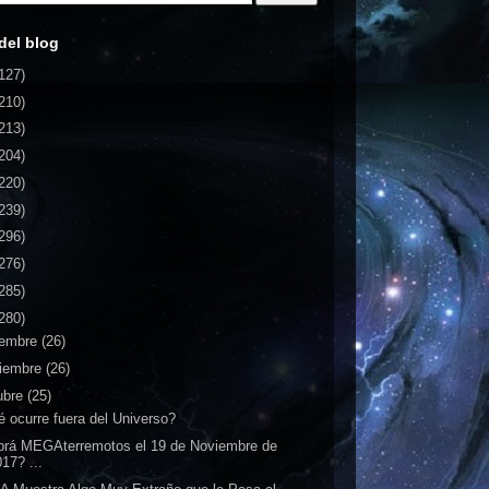
del blog
127)
210)
213)
204)
220)
239)
296)
276)
285)
280)
iembre
(26)
iembre
(26)
ubre
(25)
 ocurre fuera del Universo?
rá MEGAterremotos el 19 de Noviembre de
17? ...