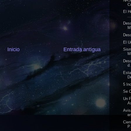
NASA
Cu
El H
..
Desc
M.
Desc
El U
Inicio
Entrada antigua
Sism
M
Desc
d.
Esta
D
5 In
Se C
Un 
As
Avis
en
Cien
P.