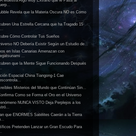
 Muestra Algo Muy Extraño que le Pasa al
erp...
ubble Revela que la Materia Oscura NO es Como
.
ubren Una Estrella Cercana que ha Tragado 15
..
ubre Cómo Controlar Tus Sueños
niverso NO Debería Existir Según un Estudio de...
os en Islas Canarias Amenazan con
egatsunami ...
ubren que la Mente Sigue Funcionando Después
..
ción Espacial China Tiangong-1 Cae
escontrola...
creíbles Misterios del Mundo que Continúan Sin...
onfirma Como se Forma el Oro en el Universo
Fenómeno NUNCA VISTO Deja Perplejos a los
tró...
an que ENORMES Satélites Caerán a la Tierra
...
tíficos Pretenden Lanzar un Gran Escudo Para
..