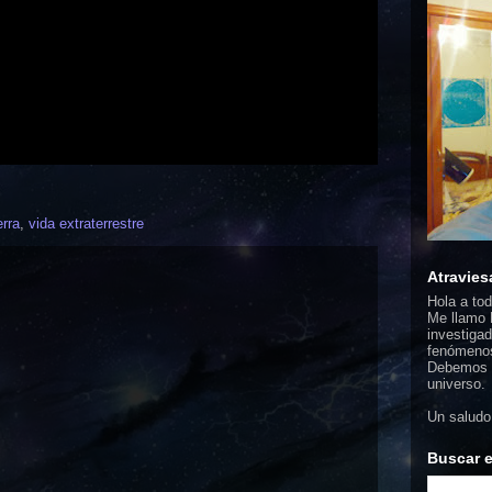
erra
,
vida extraterrestre
Atravies
Hola a to
Me llamo F
investigad
fenómenos
Debemos d
universo.
Un saludo
Buscar e