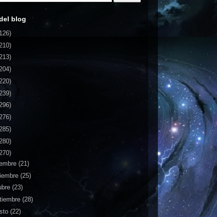
del blog
126)
210)
213)
204)
220)
239)
296)
276)
285)
280)
270)
iembre
(21)
iembre
(25)
ubre
(23)
tiembre
(28)
sto
(22)