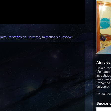
Marte
,
Misterios del universo
,
misterios sin resolver
Atravies
Hola a to
Me llamo F
investigad
fenómenos
Debemos d
universo.
Un saludo
Buscar e