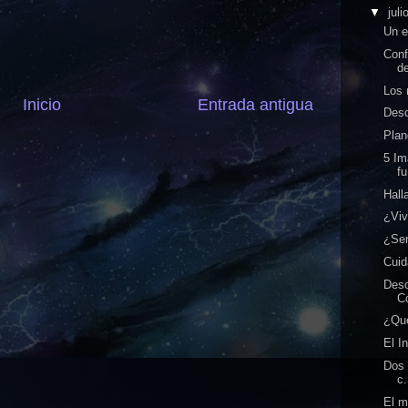
▼
juli
Un e
Conf
de
Los 
Inicio
Entrada antigua
Desc
Plan
5 Im
fu
Hall
¿Viv
¿Ser
Cui
Desc
Co
¿Qué
El I
Dos 
c.
El m