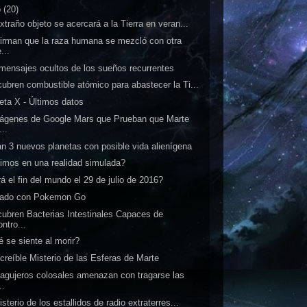
o
(20)
xtraño objeto se acercará a la Tierra en veran...
irman que la raza humana se mezcló con otra
...
mensajes ocultos de los sueños recurrentes
ubren combustible atómico para abastecer la Ti...
eta X - Últimos datos
ágenes de Google Mars que Prueban que Marte
...
an 3 nuevos planetas con posible vida alienígena
imos en una realidad simulada?
á el fin del mundo el 29 de julio de 2016?
dado con Pokemon Go
ubren Bacterias Intestinales Capaces de
ntro...
 se siente al morir?
ncreíble Misterio de las Esferas de Marte
agujeros colosales amenazan con tragarse las
..
isterio de los estallidos de radio extraterres...