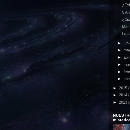
¿Exi
5 An
¿Cuá
Mart
La c
►
jun
►
ma
►
abri
►
ma
►
feb
►
ene
►
2015
(
►
2014
(
►
2013
(
NUESTR
misterio