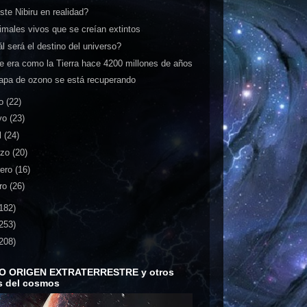
ste Nibiru en realidad?
imales vivos que se creían extintos
l será el destino del universo?
e era como la Tierra hace 4200 millones de años
apa de ozono se está recuperando
io
(22)
yo
(23)
l
(24)
rzo
(20)
rero
(16)
ro
(26)
182)
253)
208)
O ORIGEN EXTRATERRESTRE y otros
s del cosmos