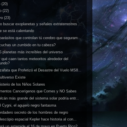
o
(20)
io
(22)
yo
(23)
 buscar exoplanetas y señales extraterrestres ...
e se está calentando
parásitos que controlan tú cerebro que seguram...
uchas un zumbido en tu cabeza?
5 planetas más increíbles del universo
 qué caen tantos meteoritos alrededor del
undo?
zafata que Profetizó el Desastre del Vuelo MS8...
ultiverso Existe
isterio de los Niños Solares
imentos Cancerígenos que Comes y NO Sabes
olcán más grande del sistema solar podría entr...
 Cygni, el agujero negro fantasma
erdadero secreto de los hombres de negro
elescópio espacial Kepler hace historia al con...
rá un asteroide el 16 de mayo en Puerto Rico?