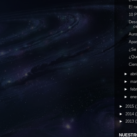
El r
10 P
Desc
ce
Auro
Apas
¿Se 
¿Qué
Cien
►
abri
►
ma
►
feb
►
ene
►
2015
(
►
2014
(
►
2013
(
NUESTR