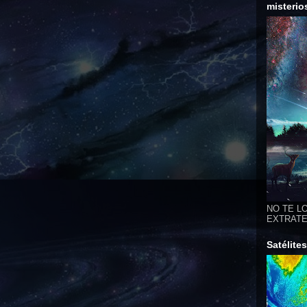
misterio
NO TE LO
EXTRATER
Satélite