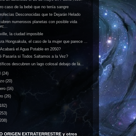
aro caso de la bebé que no tenía sangre
rofecías Desconocidas que te Dejarán Helado
ubren numerosos planetas con posible vida
rc...
ville, la ciudad imposible
ra Hongsakula, el caso de la mujer que parece ...
Acabará el Agua Potable en 2050?
 Pasaría si Todos Saltamos a la Vez?
tíficos descubren un lago colosal debajo de la...
l
(24)
rzo
(20)
rero
(16)
ro
(26)
182)
253)
208)
O ORIGEN EXTRATERRESTRE y otros