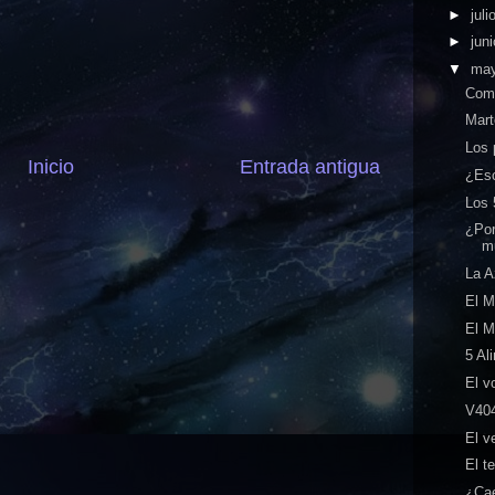
►
juli
►
jun
▼
ma
Como
Mart
Los 
Inicio
Entrada antigua
¿Esc
Los 
¿Por
m
La A
El M
El M
5 Al
El v
V404
El v
El t
¿Cae