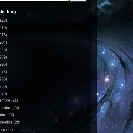
del blog
128)
210)
213)
204)
220)
239)
296)
276)
285)
280)
270)
iembre
(21)
iembre
(25)
ubre
(23)
tiembre
(28)
sto
(22)