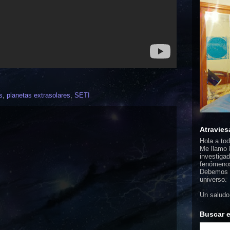
s
,
planetas extrasolares
,
SETI
Atravies
Hola a to
Me llamo F
investigad
fenómenos
Debemos d
universo.
Un saludo
Buscar e