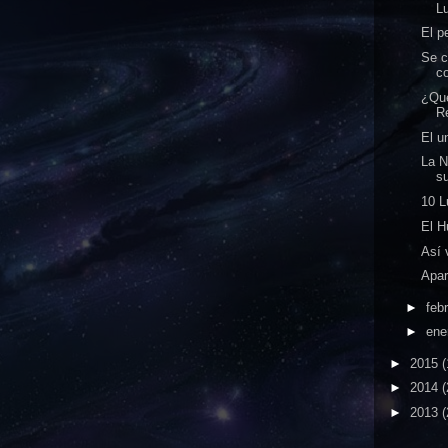
L
El p
Se c
co
¿Qué
R
El u
La N
s
10 L
El H
Así 
Apar
►
feb
►
ene
►
2015
(
►
2014
(
►
2013
(