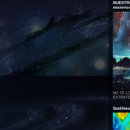
NUESTR
misterio
NO TE LO
EXTRATER
Satélite