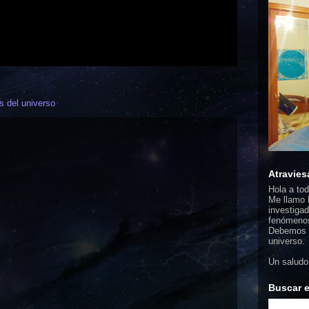
s del universo
Atravies
Hola a to
Me llamo F
investigad
fenómenos
Debemos d
universo.
Un saludo
Buscar e