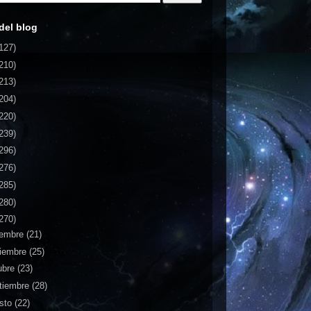
del blog
127)
210)
213)
204)
220)
239)
296)
276)
285)
280)
270)
iembre
(21)
iembre
(25)
ubre
(23)
tiembre
(28)
sto
(22)