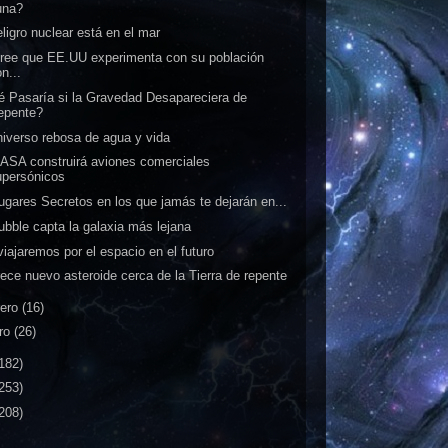
una?
eligro nuclear está en el mar
ree que EE.UU experimenta con su población
n...
 Pasaría si la Gravedad Desapareciera de
epente?
niverso rebosa de agua y vida
ASA construirá aviones comerciales
upersónicos
ugares Secretos en los que jamás te dejarán en...
ubble capta la galaxia más lejana
viajaremos por el espacio en el futuro
ece nuevo asteroide cerca de la Tierra de repente
rero
(16)
ro
(26)
182)
253)
208)