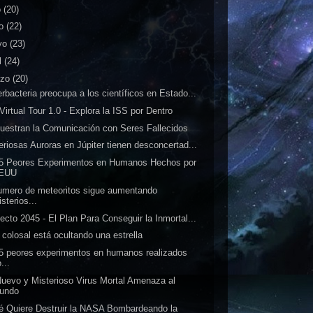
o
(20)
io
(22)
yo
(23)
l
(24)
rzo
(20)
rbacteria preocupa a los científicos en Estado...
Virtual Tour 1.0 - Explora la ISS por Dentro
estran la Comunicación con Seres Fallecidos
eriosas Auroras en Júpiter tienen desconcertad...
5 Peores Experimentos en Humanos Hechos por
EUU
umero de meteoritos sigue aumentando
sterios...
ecto 2045 - El Plan Para Conseguir la Inmortal...
 colosal está ocultando una estrella
5 peores experimentos en humanos realizados
...
uevo y Misterioso Virus Mortal Amenaza al
undo
 Quiere Destruir la NASA Bombardeando la