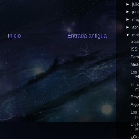
►
juli
►
jun
►
ma
►
abri
▼
ma
Inicio
Entrada antigua
Supe
ISS 
Demu
Mist
Los 
E
El n
mi
Proy
Algo
Los 
po
Un N
M
¿Qué