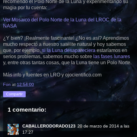
recorriendo el Polo Norte de la Luna y experimentando su
magia por tu cuenta:
Ver Mosaico del Polo Norte de la Luna del LROC de la
NASA
¿Y bien? ¡Realmente fascinante! ¿No es así? Aprendimos
mucho respecto a nuestro satélite natural y hoy sabemos
que, por ejemplo,
si la Luna desapareciera
estaríamos en
serios problemas, sabemos mucho sobre
las fases lunares
y, entre otras tantas cosas, que la Luna tiene un Polo Norte.
Más info y fuentes en LRO y ojocientifico.com
Fon
at
12:54:00
Compartir
1 comentario:
CABALLERODORADO123
20 de marzo de 2014 a las
17:27